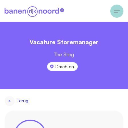
Vacature Storemanager
The Sting
Drachten
Terug