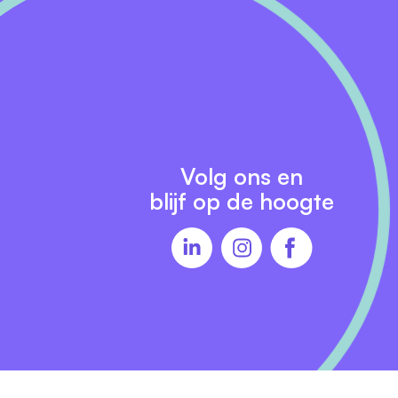
t
Volg ons en
blijf op de hoogte
 06
.