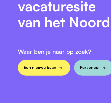
vacaturesite
Standplaats Assen;
Werkgebied Noord-Nederland.
van het Noor
Benieuwd naar de projecten waar jij straks
het opstellen van een
gebiedsvisie
, een
in
werkveld is breed en dynamisch, dat geldt
Waar ben je naar op zoek?
Kom je kennismaken?
Nieuwsgierig naar de mogelijkheden? Late
gesprek om samen te verkennen of deze ro
Een nieuwe baan
Personeel
23957563 of Dit e-mailadres wordt bevei
Ben je enthousiast en herken je jezelf in di
Donna Ebbinge, e-mail: Dit e-mailadres wo
Over BügelHajema Adviseurs
BügelHajema Adviseurs behoort tot de gro