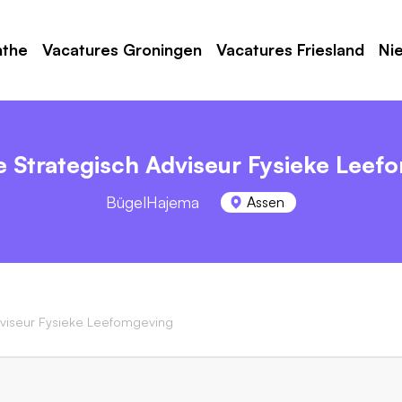
nthe
Vacatures Groningen
Vacatures Friesland
Ni
e Strategisch Adviseur Fysieke Leef
BügelHajema
Assen
dviseur Fysieke Leefomgeving