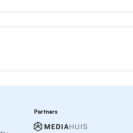
k sterk en beweegt je gemakkelijk in een dynamische
 én strategie en weet hoe ruimtelijke keuzes tot stand
beeld landschapsarchitectuur of stedenbouw), of aantoonb
 zowel stedelijk als landelijk gebied;
rategische advisering en beleidsvorming;
ing met uiteenlopende belangen;
verbaal verwoorden van ontwikkelrichtingen;
zame relaties met opdrachtgevers;
Partners
en samenwerkingsgerichte houding;
linaire projectteams.