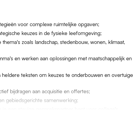
ategieën voor complexe ruimtelijke opgaven;
tegische keuzes in de fysieke leefomgeving;
e thema's zoals landschap, stedenbouw, wonen, klimaat,
lemma's en werken aan oplossingen met maatschappelijk en
n heldere teksten om keuzes te onderbouwen en overtuig
ief bijdragen aan acquisitie en offertes;
n en gebiedsgerichte samenwerking;
in je een stevige gesprekspartner bent voor collega's,
rders.