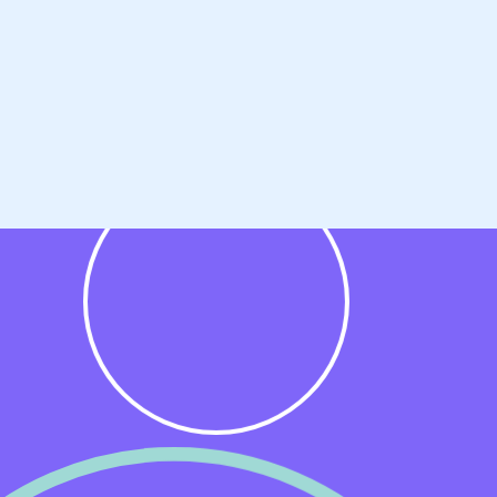
,
aan;