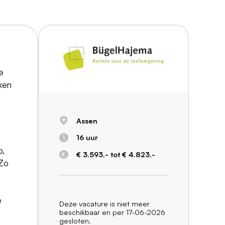
e
kken
Assen
16 uur
p,
€ 3.593,- tot € 4.823,-
 Zo
e
Deze vacature is niet meer
n
beschikbaar en per 17-06-2026
gesloten.