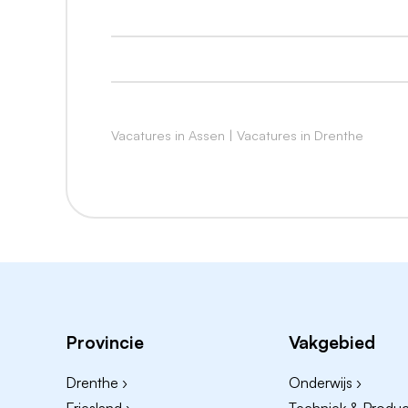
Wie ben jij?
Je bent analytisch én creatief, inhoudelij
werkomgeving. Je hebt gevoel voor ontwerp
komen.
Verder heb je:
Vacatures in Assen
|
Vacatures in Drenthe
Een ontwerpopleiding afgerond (bijvoor
ervaring op dit niveau;
Ervaring met integrale gebiedsopgaven in
Affiniteit met ontwerpend onderzoek, st
Ervaring met het werken in een omgev
Sterke vaardigheden in het visueel en 
Een goed onderhouden netwerk en duur
Provincie
Vakgebied
Politiek-bestuurlijke sensitiviteit en e
Ervaring in het werken binnen interdiscip
Drenthe ›
Onderwijs ›