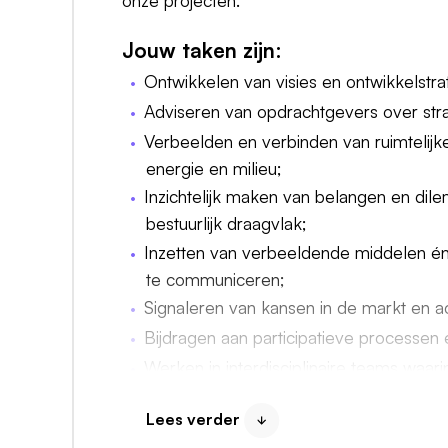
onze projecten.
Jouw taken zijn:
Ontwikkelen van visies en ontwikkelstr
Adviseren van opdrachtgevers over stra
Verbeelden en verbinden van ruimtelijk
energie en milieu;
Inzichtelijk maken van belangen en di
bestuurlijk draagvlak;
Inzetten van verbeeldende middelen é
te communiceren;
Signaleren van kansen in de markt en act
Bijdragen aan participatieve processe
Werken in interdisciplinaire teams waar
specialisten, opdrachtgevers en bestuu
Lees verder