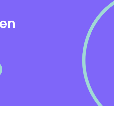
den
 aan werkt? Bekijk dan onze site. Zo kan je aan de slag me
novatieve woonomgeving
of een
omgevingsvisie
. Ons
 ook voor jouw dagelijkse werk!
n we kennismaken! We plannen graag een vrijblijvend
l bij jou past. Neem contact op met Pieter Schollema via
ligd tegen spambots.
t profiel? Dan ontvangen wij graag jouw cv en motivatie t.a.v
rdt beveiligd tegen spambots.
tere onafhankelijke adviesbureaus op het gebied van de