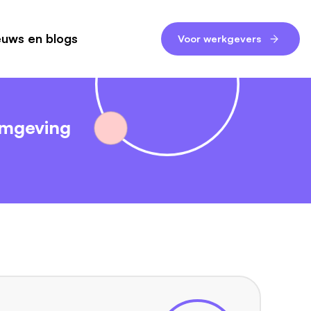
euws en blogs
Voor werkgevers
omgeving