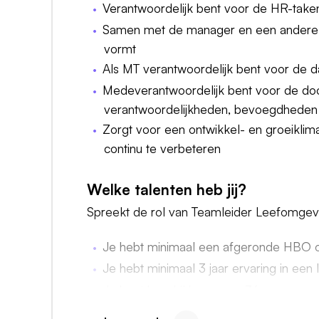
Verantwoordelijk bent voor de HR-take
Samen met de manager en een andere 
vormt
Als MT verantwoordelijk bent voor de da
Medeverantwoordelijk bent voor de door
verantwoordelijkheden, bevoegdheden
Zorgt voor een ontwikkel- en groeiklimaa
continu te verbeteren
Welke talenten heb jij?
Spreekt de rol van Teamleider Leefomgevin
Je hebt minimaal een afgeronde HBO o
Je hebt minimaal 3 jaar ervaring in een
Je bent beschikbaar voor 36 uur per w
Je hebt een maximale reistijd van 70 