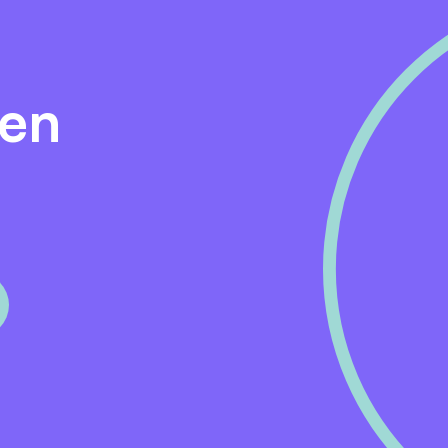
ams of op locatie.
den
unnen bieden?
n betekenisvolle opdrachten binnen het publieke domein.