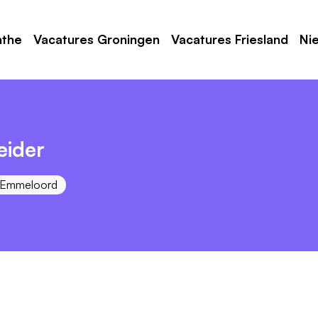
nthe
Vacatures Groningen
Vacatures Friesland
Ni
eider
Emmeloord