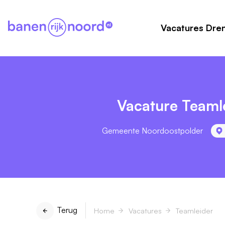
Vacatures Dre
Vacature Teaml
Gemeente Noordoostpolder
Terug
Home
Vacatures
Teamleider