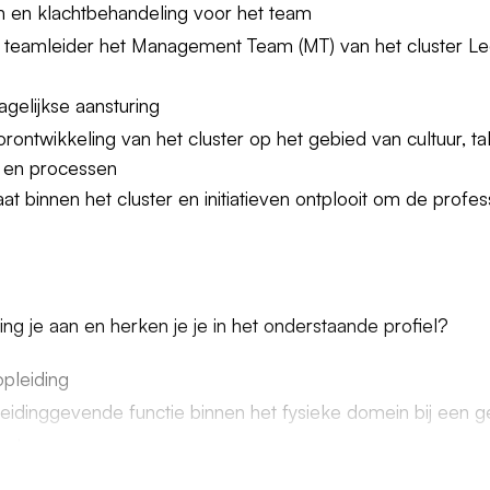
n en klachtbehandeling voor het team
teamleider het Management Team (MT) van het cluster L
gelijkse aansturing
ontwikkeling van het cluster op het gebied van cultuur, ta
 en processen
t binnen het cluster en initiatieven ontplooit om de profes
g je aan en herken je je in het onderstaande profiel?
pleiding
 leidinggevende functie binnen het fysieke domein bij een
eek
minuten enkele reis naar Gemeente Noordoostpolder