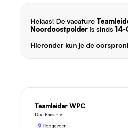
Helaas! De vacature
Teamleid
Noordoostpolder
is sinds
14-
Hieronder kun je de oorspronk
Teamleider WPC
Doc Kaas B.V.
Hoogeveen