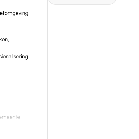
eefomgeving
ken,
sionalisering
 gemeente