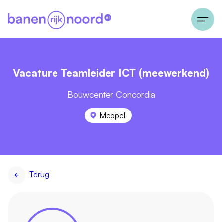
Vacature Teamleider ICT (meewerkend)
Bouwcenter Concordia
Meppel
Terug