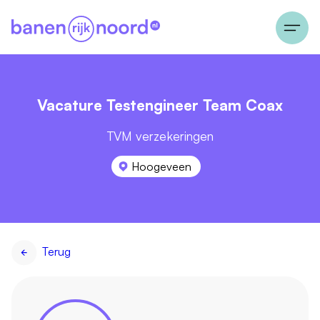
Vacature Testengineer Team Coax
TVM verzekeringen
Hoogeveen
Terug