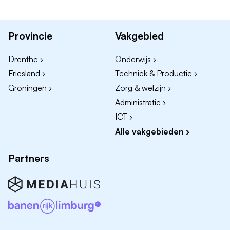
Ervaring met Jira en Confluence of vergelijkbare
tools is een pré
Provincie
Vakgebied
Nauwkeurigheid en oog voor detail
Leergierigheid en een analytische instelling
Drenthe ›
Onderwijs ›
Goede communicatieve vaardigheden
Friesland ›
Techniek & Productie ›
Zin om deel uit te maken van een hecht team en
Groningen ›
Zorg & welzijn ›
samen mooie resultaten neer te zetten
Administratie ›
ICT ›
Alle vakgebieden ›
Bij TVM werk je in een innovatieve en dynamische
Partners
omgeving waar jouw expertise écht impact maakt. We
bieden je de kans om door te groeien, jezelf te
ontwikkelen en bij te dragen aan de strategische
ambities van een toekomstgerichte verzekeraar.
Wat bieden wij