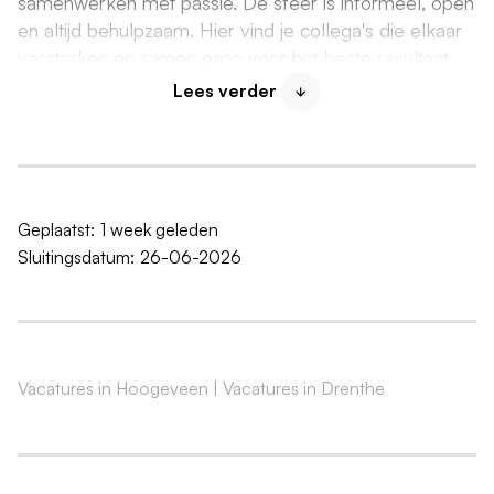
samenwerken met passie. De sfeer is informeel, open
en altijd behulpzaam. Hier vind je collega's die elkaar
versterken en samen gaan voor het beste resultaat.
Lees verder
Wat breng je mee?
Passie en ambitie om in onze snel veranderende
wereld samen veilige producten en diensten te
leveren. Daarnaast heb jij:
Geplaatst:
1 week geleden
Tenminste een afgeronde hbo-opleiding
Sluitingsdatum:
26-06-2026
Kennis van en ervaring met SCRUM/Agile werken
Kennis van en ervaring met Playwright (of een
vergelijkbare tool)
Een certificering in ISTQB of TMap
Vacatures in Hoogeveen
|
Vacatures in Drenthe
Kennis van en ervaring met AXON of een
vergelijkbare applicatie is een pré
Kennis van schadeverzekeringen is een pré