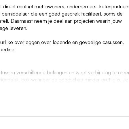
 direct contact met inwoners, ondernemers, ketenpartner
bemiddelaar die een goed gesprek faciliteert, soms de
stelt. Daarnaast neem je deel aan projecten waarin jouw
rage leveren.
stuurlijke overleggen over lopende en gevoelige casussen,
pertise.
tussen verschillende belangen en weet verbinding te creë
vriendelijk, ook wanneer de boodschap minder prettig is. Je
end zelfstandig opereren.
ng. Bij de uitvoering van de opdracht worden geen IT-midd
elen wordt verstaan: laptop, telefoon en toebehoren.
nimaal hbo bachelor niveau in de richting van bouwkunde,