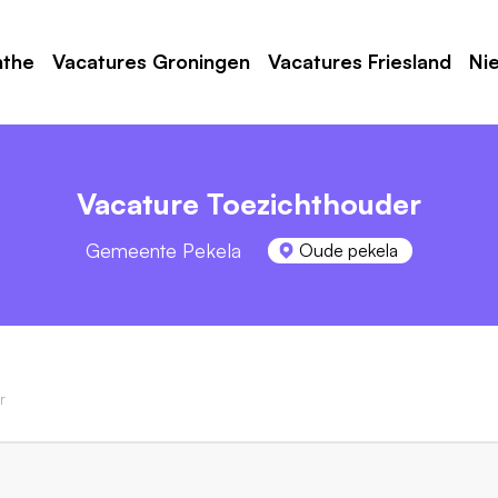
nthe
Vacatures Groningen
Vacatures Friesland
Ni
Vacature Toezichthouder
Gemeente Pekela
Oude pekela
r