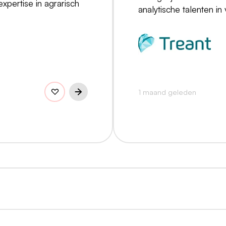
xpertise in agrarisch
analytische talenten in
1 maand geleden