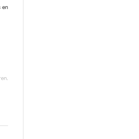
s en
ren.
elen