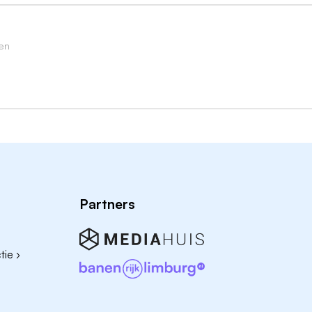
ing als toezichthouder omgevingswet bij een gemeente.
en
js B.
g.
ng.
ing als toezichthouder omgevingswet bij een gemeente.
hen van minder ervaren collega's in het vak van
Partners
ie ›