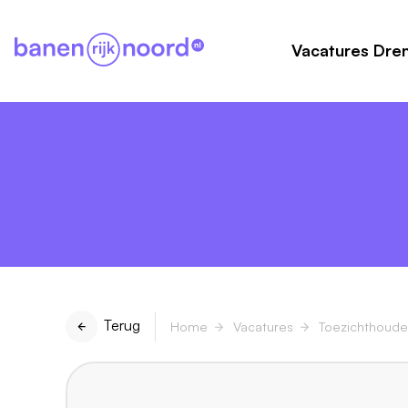
Vacatures Dre
Terug
Home
Vacatures
Toezichthoude