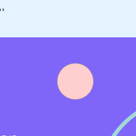
 ›
en Oude Pekela, Nieuwe Pekela, Boven Pekela en Bronsv
rdiep loopt als een lint door de 13 kilometer lange gemeen
ikkeling van de streek.
gemeente met een boeiende en soms roerige geschiedenis.
zijn op hun gemeente en vanuit betrokkenheid bijdragen a
de toekomstvisie '2022-2030,
'Pekela in beweging
' .