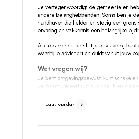
Je vertegenwoordigt de gemeente en hebt
andere belanghebbenden. Soms ben je de 
handhaver die helder en stevig een grens 
ervaring en vakkennis een belangrijke bijd
Als toezichthouder sluit je ook aan bij be
waarbij je adviseert en duidt vanuit jouw ex
Wat vragen wij?
Je bent omgevingsbewust, kunt schakelen 
Je communiceert rustig, duidelijk en klant
werkt graag samen, maar kunt ook uitstek
Lees verder
Eisen
'Bring your own device' is van toepassi
ter beschikking gesteld. Onder IT-midd
Aantoonbare afgeronde opleiding op mi