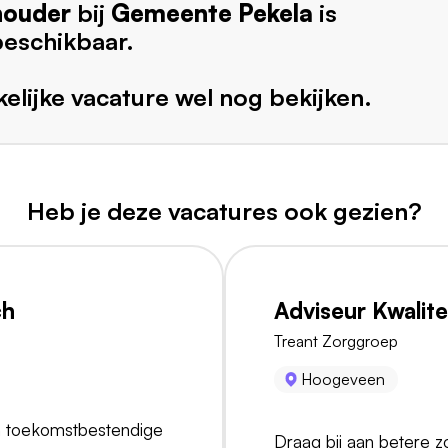
houder
bij
Gemeente Pekela
is
beschikbaar.
elijke vacature wel nog bekijken.
Heb je deze vacatures ook gezien?
ch
Adviseur Kwalitei
Treant Zorggroep
Hoogeveen
en toekomstbestendige
Draag bij aan betere zor