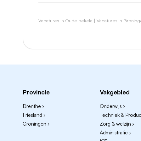
planologie of juridisch.
Minimaal 3 jaar aantoonbare werkervar
Vacatures in Oude pekela
|
Vacatures in Groning
Aantoonbaar in het bezit van een rijbewi
Wensen
Aantoonbare afgeronde ABW 1 opleidin
Aantoonbare afgeronde ABW 2 opleidi
Minimaal 5 jaar aantoonbare werkervar
Aantoonbare werkervaring met het coac
Provincie
Vakgebied
toezichthouder/handhaver.
Drenthe ›
Onderwijs ›
Opleidingen:
HBO
Friesland ›
Techniek & Product
Groningen ›
Zorg & welzijn ›
Competenties
Administratie ›
Uitdrukkingsvaardigheid (mondeling).