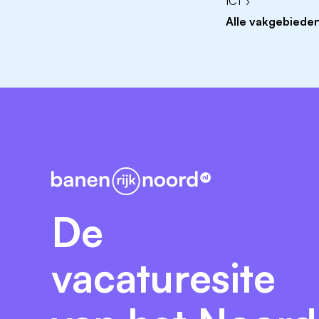
ICT ›
Uitdrukkingsvaardigheid (schriftelijk).
Alle vakgebieden
Resultaatgericht werken.
Samenwerken.
Besluitvaardigheid.
Plannen en organiseren.
Over de werkgever
De gemeente Pekela bestaat uit de kern
en telt ruim 12.000 inwoners. Het Pekelde
en heeft een centrale rol gehad in de ontw
De
Pekela is een karakteristieke Groningse 
vacaturesite
Dat heeft gemaakt dat de Pekelders trots 
de gemeenschap. Dat is ook zichtbaar in 