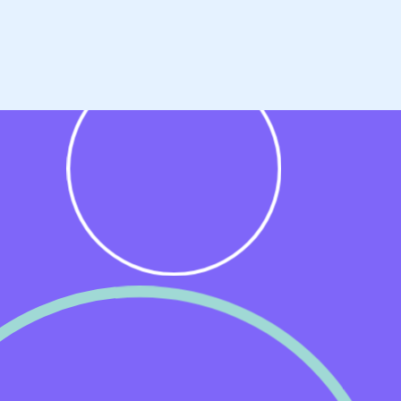
een
te
an