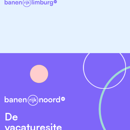
Je draait steeds 3 maanden mee.
Je maakt kennis met functies zoals:
Procestechnicus:
Je beheert en onderhoudt
installaties voor drink- en industriewater.
Monteur:
Je lost storingen op, voert onderhoud uit
en helpt bij aanleg en herstel van leidingen.
Werkvoorbereider:
Jij bent de regisseur achter
de schermen. Vanaf het moment dat een klus op
de planning staat, zorg jij ervoor dat alles klaarstaat.
Planner:
Je plant werkzaamheden en bewaakt
voortgang, veiligheid en efficiëntie.
Aansluitspecialist:
Je bekijkt en beoordeelt
aanvragen voor nieuwe of aangepaste
De
wateraansluitingen voor huizen en gebouwen.
vacaturesite