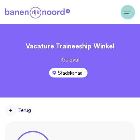
Vacature Traineeship Winkel
Kruidvat
Stadskanaal
Terug