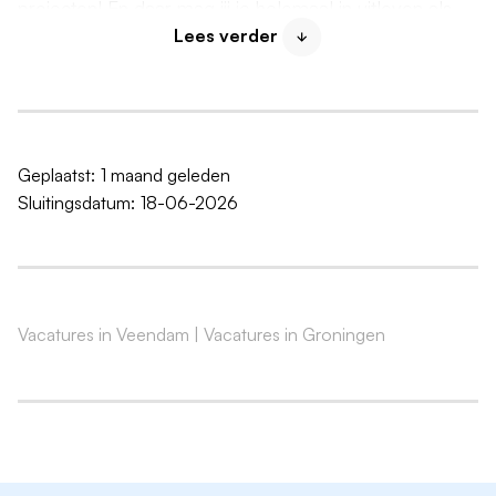
projecten! En daar mag jij je helemaal in uitleven als
resultaatgericht uitvoerder elektrotechniek.
Lees verder
Je bent dan onder andere bezig met het:
Zorgdragen voor een vlotte uitvoering van
projecten en dat het volgens planning verloopt. Dat
betekent dat je onder meer monteurs en
Geplaatst:
1 maand geleden
onderaannemers aanstuurt, planningen en
Sluitingsdatum:
18-06-2026
begrotingen maakt, werkuren bijhoudt en de
kwaliteit van het werk bewaakt.
Overleggen met bouwpartners over planningen
met behulp van LEAN om de doorlooptijd van een
Vacatures in Veendam
|
Vacatures in Groningen
project te verkorten en werkzaamheden zo goed
mogelijk op elkaar af te stemmen.
Bestellen van bouwmaterialen en het contact
hebben met leveranciers om de levering in goede
banen te leiden.
Coachen en begeleiden van medewerkers.