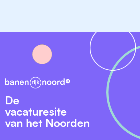
Bijbaan/vakantiewerk bediening
Meer informatie nodig, interesse in een rondleiding of
wil je dat wij contact met je opnemen naar aanleiding
van een vraag? Vertel ons hieronder je vraag of je
wensen en we nemen zo snel mogelijk contact met je
op.
De
vacaturesite
van het Noorden