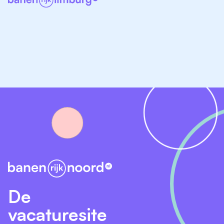
De
vacaturesite