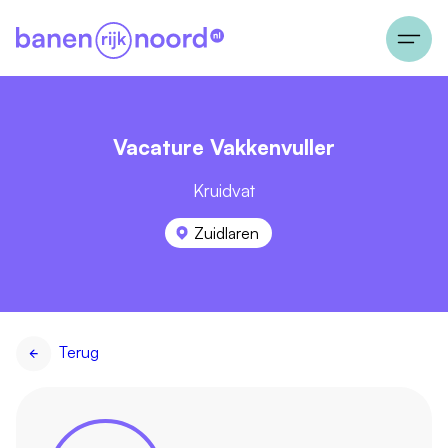
Vacature Vakkenvuller
Kruidvat
Zuidlaren
Terug