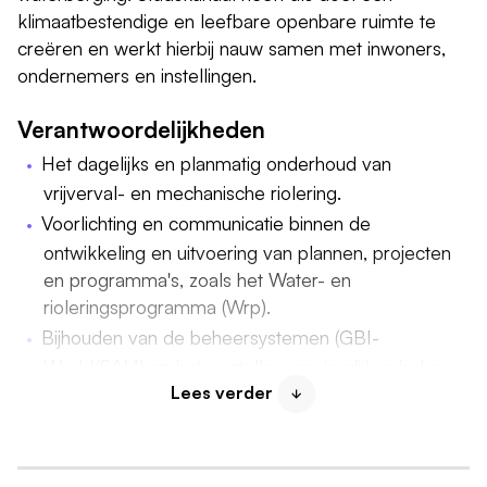
klimaatbestendige en leefbare openbare ruimte te
creëren en werkt hierbij nauw samen met inwoners,
ondernemers en instellingen.
Verantwoordelijkheden
Het dagelijks en planmatig onderhoud van
vrijverval- en mechanische riolering.
Voorlichting en communicatie binnen de
ontwikkeling en uitvoering van plannen, projecten
en programma's, zoals het Water- en
rioleringsprogramma (Wrp).
Bijhouden van de beheersystemen (GBI-
World/SAM) en het opstellen van jaarlijkse beheer-
en werkplannen.
Lees verder
Initiëren en begeleiden van onderhoudsbestekken
en aansturen van de uitvoering van
onderhoudswerken.