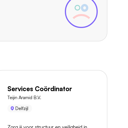
Services Coördinator
Teijin Aramid B.V.
Delfzijl
Zorg jij voor structuur en veiligheid in