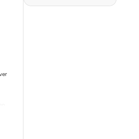
ver
een