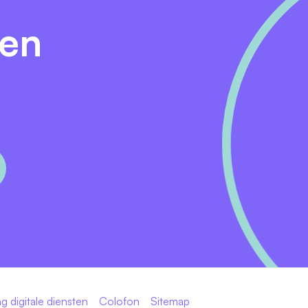
en te…
den
 FWG 55 volgens de cao GGZ (€ 4.000 - € 5.294 bij een 
uren in de vorm van een levensfasebudget bij een fulltime
bij een fulltime dienstverband, waarbij 1 juli van elk jaar al
len van je tijd en werkzaamheden.
 GGZ mooie voordelen voor jou, denk hierbij aan korting
hier meer over onze
arbeidsvoorwaarden
.
g digitale diensten
Colofon
Sitemap