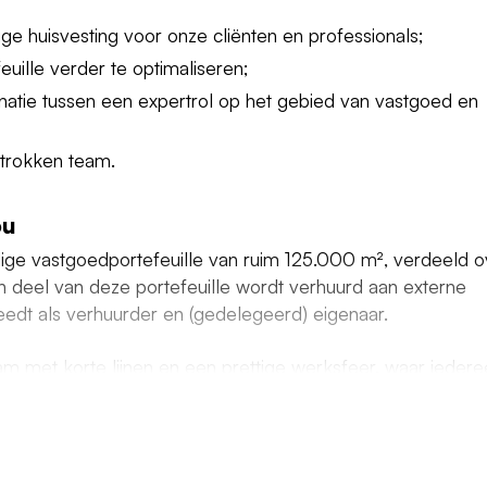
ge huisvesting voor onze cliënten en professionals;
uille verder te optimaliseren;
natie tussen een expertrol op het gebied van vastgoed en
etrokken team.
ou
dige vastgoedportefeuille van ruim 125.000 m², verdeeld o
en deel van deze portefeuille wordt verhuurd aan externe
reedt als verhuurder en (gedelegeerd) eigenaar.
am met korte lijnen en een prettige werksfeer, waar ieder
am wordt gewerkt met een proactieve, klantgerichte en
atieve vaardigheden, inlevingsvermogen en goed kunnen