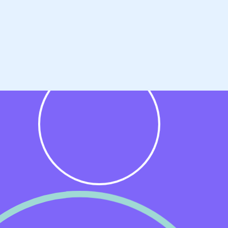
ueel
ds-