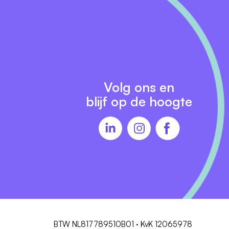
36-
Volg ons en
blijf op de hoogte
s
en
BTW NL817789510B01 · KvK 12065978