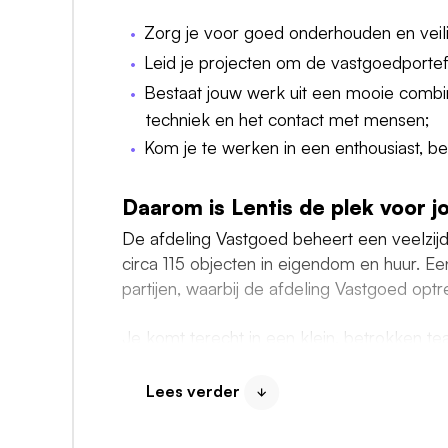
Zorg je voor goed onderhouden en veili
Leid je projecten om de vastgoedportefe
Bestaat jouw werk uit een mooie combi
techniek en het contact met mensen;
Kom je te werken in een enthousiast, b
Daarom is Lentis de plek voor j
De afdeling Vastgoed beheert een veelzij
circa 115 objecten in eigendom en huur. E
partijen, waarbij de afdeling Vastgoed opt
Je komt terecht in een klein, betrokken te
gemakkelijk benaderbaar is. Binnen het te
onderzoekende houding. Sterke communic
Lees verder
samenwerken zijn hierbij essentieel.