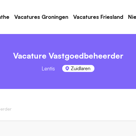
nthe
Vacatures Groningen
Vacatures Friesland
Ni
Vacature Vastgoedbeheerder
Lentis
Zuidlaren
erder