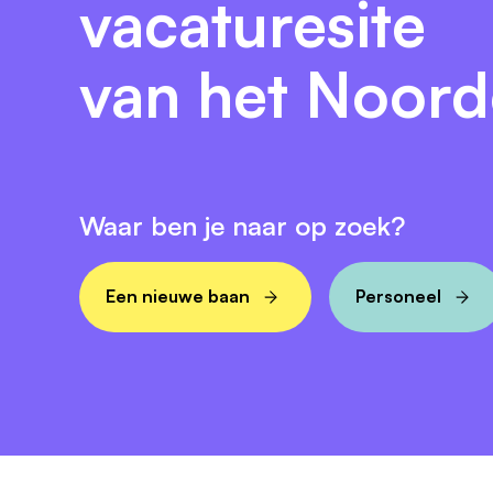
vacaturesite
Je wilt graag het erkende diploma Verkoo
van het Noor
Join #teamkruidvat!
Reisafstand naar je nieuwe baan
Wil je weten hoe ver je moet lopen, fietsen
Waar ben je naar op zoek?
Wat is je reistijd?
Wat is je reistijd?
Een nieuwe baan
Personeel
Vul je postcode in, dan berekenen wij hoe 
Wat is je reistijd?
Zet deze lekkere Kruidvat Spotify Playlist
dan ben je er zo.
Solliciteren bij Kruidvat in een a