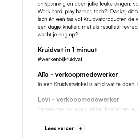
ontspanning en doen jullie leuke dingen: so
Work hard, play harder, toch?! Dankzij dit
lach én een tas vol Kruidvatproducten de w
een dagje knallen, met als resultaat tevr
wacht je nog op?
Kruidvat in 1 minuut
#werkenbijkruidvat
Alïa - verkoopmedewerker
In een Kruidvatwinkel is altijd wat te doen
Levi - verkoopmedewerker
Samen met collega's lekker knallen en leu
Een goed startsalaris.
Lees verder
We zeiden het al, een superleuk #vrien