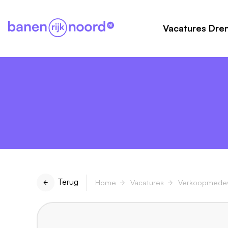
Vacatures Dre
Terug
Home
Vacatures
Verkoopmede