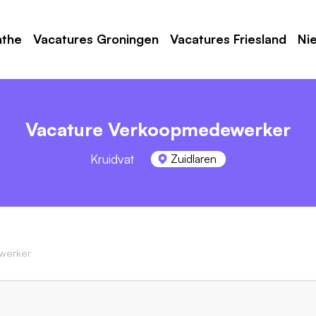
nthe
Vacatures Groningen
Vacatures Friesland
Ni
Vacature Verkoopmedewerker
Kruidvat
Zuidlaren
werker