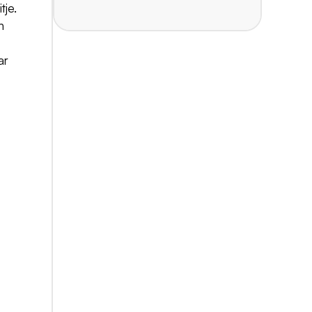
tje.
n
ar