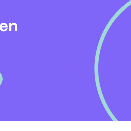
p in de Drogisterij halen (wij betalen!).
den
?
 of rijden naar je werk? Bereken hieronder je reistijd!
lang je er over doet om fris op je werk te komen.
 op onderweg,
antal stappen