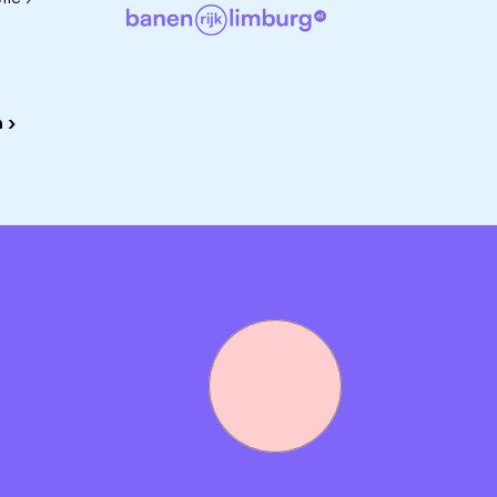
00% toeslag
op zondag!
ris.
 en ICI PARIS XL.
 ›
d. Als je t/m 12 uur per week werkt, krijg je een all-in
 dan ontvang je een brutosalaris en bouw je apart
bijna) een middelbareschooldiploma.
oreca, het liefst in een drukke omgeving waar je continu be
onds, in het weekend, op feestdagen of tijdens
het beste kunt helpen en adviseren.