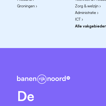
25% toeslag
in de avonden en zelfs
1
Groningen ›
Zorg & welzijn ›
8% vakantiegeld
bovenop je bruto sala
Administratie ›
10% korting
bij Kruidvat, Trekpleister
ICT ›
Alle vakgebieden
* Geschat all-in of brutoloon.
Hieraan kunnen geen rechten worden ontleen
salaris. Werk je meer dan 12 uur per week,
vakantiedagen en vakantietoeslag op.
Dit ben jij
Je bent minimaal 16 jaar oud en hebt (
Je hebt ervaring in de detailhandel of h
bent.
De
Je vindt het niet erg om overdag, 's av
schoolvakanties te werken.
Je weet als geen ander hoe je klanten 