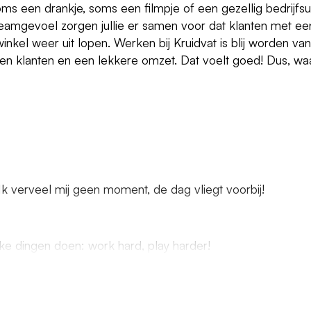
ms een drankje, soms een filmpje of een gezellig bedrijfsui
 teamgevoel zorgen jullie er samen voor dat klanten met ee
inkel weer uit lopen. Werken bij Kruidvat is blij worden van
eden klanten en een lekkere omzet. Dat voelt goed! Dus, wa
. Ik verveel mij geen moment, de dag vliegt voorbij!
ke dingen doen: work hard, play harder!
denteam vol enthousiaste collega's.