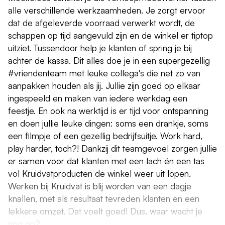
alle verschillende werkzaamheden. Je zorgt ervoor
dat de afgeleverde voorraad verwerkt wordt, de
schappen op tijd aangevuld zijn en de winkel er tiptop
uitziet. Tussendoor help je klanten of spring je bij
achter de kassa. Dit alles doe je in een supergezellig
#vriendenteam met leuke collega's die net zo van
aanpakken houden als jij. Jullie zijn goed op elkaar
ingespeeld en maken van iedere werkdag een
feestje. En ook na werktijd is er tijd voor ontspanning
en doen jullie leuke dingen: soms een drankje, soms
een filmpje of een gezellig bedrijfsuitje. Work hard,
play harder, toch?! Dankzij dit teamgevoel zorgen jullie
er samen voor dat klanten met een lach én een tas
vol Kruidvatproducten de winkel weer uit lopen.
Werken bij Kruidvat is blij worden van een dagje
knallen, met als resultaat tevreden klanten en een
lekkere omzet. Dat voelt goed! Dus, waar wacht je
nog op?