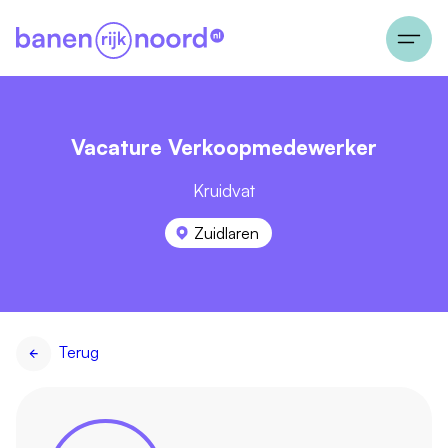
Vacature Verkoopmedewerker
Kruidvat
Zuidlaren
Terug