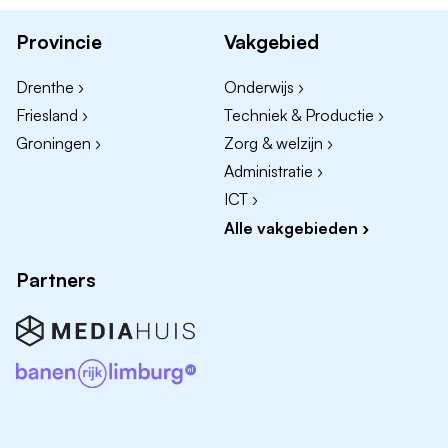
en vitrines aan en controleert prijskaartjes en
productinformatie.
Provincie
Vakgebied
Je bewaakt de versheid en houdbaarheid van
Drenthe ›
Onderwijs ›
producten en zorgt voor aantrekkelijke en
overzichtelijke presentaties.
Friesland ›
Techniek & Productie ›
Je ondersteunt bij proeverijen en acties en speelt in
Groningen ›
Zorg & welzijn ›
op klantvragen, wensen en trends.
Administratie ›
Je adviseert klanten met enthousiasme over ons
ICT ›
assortiment en helpt hen bij het maken van de
Alle vakgebieden ›
juiste keuze.
Omdat je regelmatig werkt in gekoelde en
Partners
diepvriesruimtes, ontvang je hiervoor een
diepvriestoeslag.
Werkdagen
Je werkt 36 uur per week, verdeeld over 4 dagen,
inclusief zaterdag.