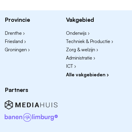
Wie ben jij?
Je bent een betrokken verpleegkundige met oog
Provincie
Vakgebied
voor cliënten én collega's.
Drenthe ›
Onderwijs ›
Je houdt overzicht, denkt in oplossingen en brengt
rust in het team.
Friesland ›
Techniek & Productie ›
Je communiceert makkelijk met cliënten, naasten
Groningen ›
Zorg & welzijn ›
en collega's.
Administratie ›
Je denkt mee over hoe het beter kan en draagt
ICT ›
actief ideeën aan.
Alle vakgebieden ›
Je neemt collega's op een natuurlijke manier mee
Partners
en durft dingen bespreekbaar te maken.
Je hebt een mbo-diploma verpleegkunde en een
geldige BIG-registratie.
Waar kun jij op rekenen?