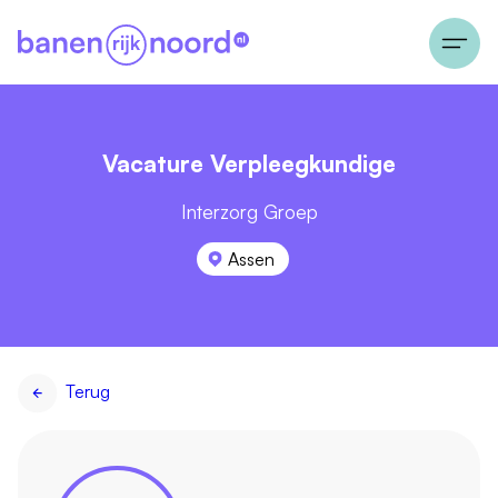
Vacature Verpleegkundige
Interzorg Groep
Assen
Terug