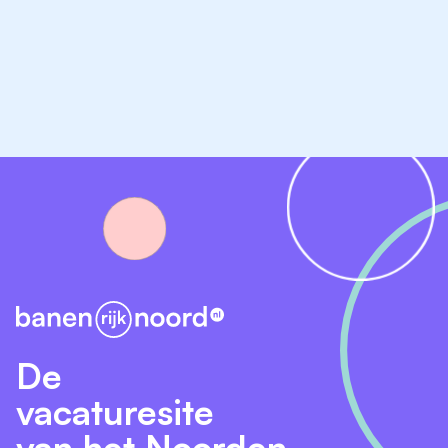
Jij ziet wat iemand nodig heeft, vaak nog vóórdat die
het zelf kan aangeven. Je leest non-verbale signalen,
stemt je af op spanningsniveau en past je
communicatie continu aan. Vierhandengebaren, foto's,
voorwerpen: jij gebruikt wat werkt voor déze persoon
op dít moment. Je hoeft dit nog niet te beheersen, we
leren je het hier.
Je voert individuele begeleidingsplannen uit en
past je aanpak flexibel aan op wat de cliënt nodig
heeft;
Je verzorgt ADL-taken en vult de dag met ritme en
betekenis: samen koken, een spel, een wandeling
in de buitenlucht;
De
Je blijft kalm bij moeilijk verstaanbaar gedrag en
weet: het is niet persoonlijk;
vacaturesite
Je werkt belevingsgericht en helpt cliënten zich op
van het Noorden