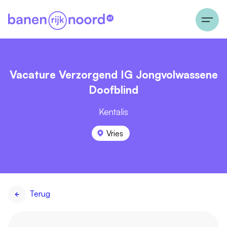
Vacature Verzorgend IG Jongvolwassene
Doofblind
Kentalis
Vries
Terug