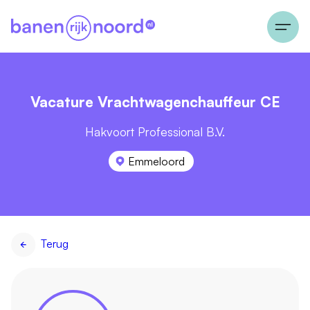
Vacature Vrachtwagenchauffeur CE
Hakvoort Professional B.V.
Emmeloord
Terug