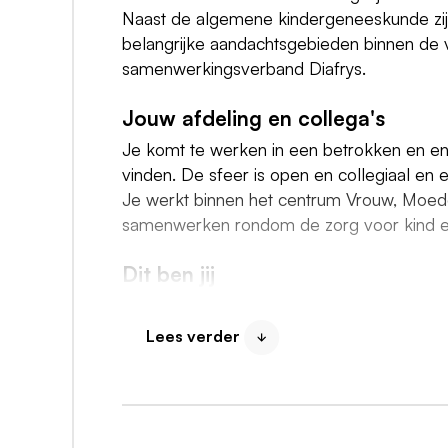
Naast de algemene kindergeneeskunde zijn 
belangrijke aandachtsgebieden binnen de 
samenwerkingsverband Diafrys.
Jouw afdeling en collega's
Je komt te werken in een betrokken en ent
vinden. De sfeer is open en collegiaal en
Je werkt binnen het centrum Vrouw, Moeder
samenwerken rondom de zorg voor kind e
Dit ben jij
Je bent een kinderarts die graag samenwerk
tussen verschillende situaties. Je communi
Lees verder
Daarnaast werk je zorgvuldig, ben je gedu
voor de zorg die je samen levert.
Wat bieden wij?