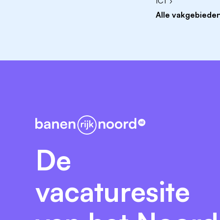
ICT ›
Alle vakgebieden
De
vacaturesite