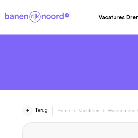
Vacatures Dre
Terug
Home
Vacatures
Waarnemend K