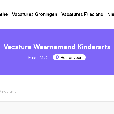
nthe
Vacatures Groningen
Vacatures Friesland
Ni
Vacature Waarnemend Kinderarts
FrisiusMC
Heerenveen
inderarts