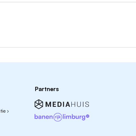
voor een periode van vier maanden, met een omvang van 0,7-
zijn conform Arbeidsvoorwaardenregeling Medisch
lijk van ervaring.
en nog vragen hebt. Uiteraard beantwoorden we die graag!
en Stefan van Dorth
stefan.van.dorth@frisiusmc.nl
of Willem
05
(polikliniek) vragen naar Stefan van Dorth of Willem
Partners
ie ›