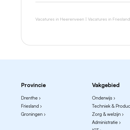
Je krijgt een tijdelijk dienstverband 
FTE
Vacatures in Heerenveen
|
Vacatures in Friesland
De salariëring en arbeidsvoorwaarden 
Specialisten (AMS). Inschaling is afhanke
Je primaire werklocatie is Heerenveen.
We kunnen ons voorstellen dat je misschi
Neem hiervoor contact op met kinderarts
Heikens
willem.heikens@frisiusmc.nl
.
Bellen mag ook, je kunt via
0513 - 685 4
Heikens.
Provincie
Vakgebied
Drenthe ›
Onderwijs ›
Friesland ›
Techniek & Product
Groningen ›
Zorg & welzijn ›
Administratie ›