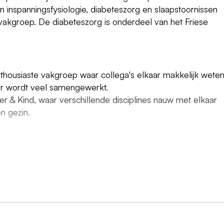
inspanningsfysiologie, diabeteszorg en slaapstoornissen
vakgroep. De diabeteszorg is onderdeel van het Friese
housiaste vakgroep waar collega's elkaar makkelijk weten
 er wordt veel samengewerkt.
 & Kind, waar verschillende disciplines nauw met elkaar
n gezin.
t en voelt je thuis in een omgeving waarin je snel schakel
ceert makkelijk met kinderen, ouders en collega's.
ldig en neem je verantwoordelijkheid voor je eigen werk e