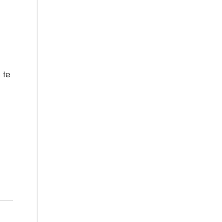
 te
t
n