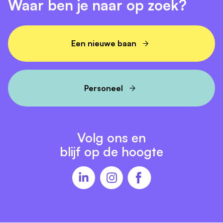
Waar ben je naar op zoek?
25 vakantiedagen: voor de broodnodige
ontspanning
De mogelijkheid om in de zomervakantie met je
Een nieuwe baan
gezin op vakantie te gaan
20% personeelskorting in ons restaurant of de
brasserie
Personeel
Personeelskorting bij het overnachten bij andere
Valk hotels
Volg ons en
blijf op de hoogte