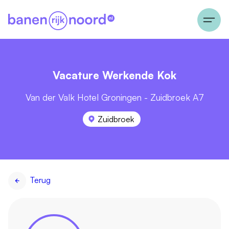
Vacature Werkende Kok
Van der Valk Hotel Groningen - Zuidbroek A7
Zuidbroek
Terug