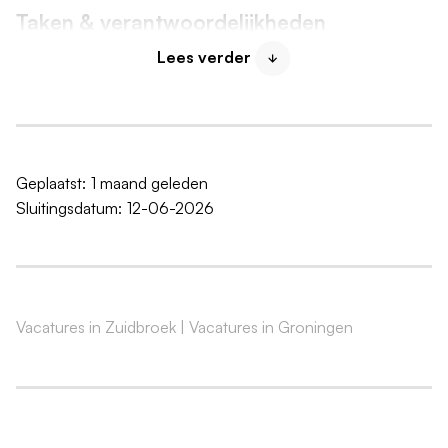
Taken & verantwoordelijkheden
Het bereiden van gerechten van onze lunch- en
Lees verder
dinerkaart;
Het voorbereiden van buffetten;
Je denkt actief mee over vernieuwingen op de
menukaart en de presentatie van gerechten;
Geplaatst:
1 maand geleden
Je bent verantwoordelijk voor kwaliteitscontroles
Sluitingsdatum:
12-06-2026
op ingrediënten en bereidingen;
Het beheren van ontvangst, opslag en kwaliteit van
bestelde producten;
Samen met collega's zorg je dat de HACCP
Vacatures in Zuidbroek
|
Vacatures in Groningen
richtlijnen altijd worden nageleefd.
Vereisten
Ervaring in een soortgelijke functie en MBO niveau
3 werk- en denkniveau;