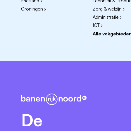
Friesland ›
Techniek & Product
Groningen ›
Zorg & welzijn ›
Administratie ›
ICT ›
Alle vakgebieden
De