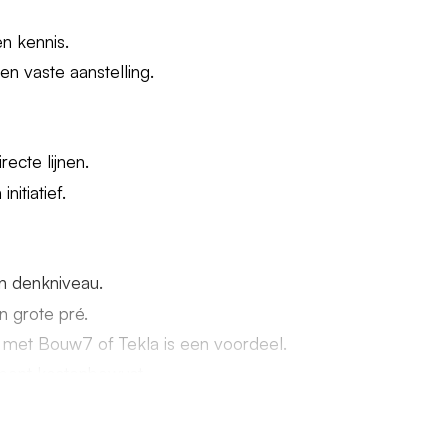
en kennis.
n vaste aanstelling.
ecte lijnen.
nitiatief.
n denkniveau.
en grote pré.
g met Bouw7 of Tekla is een voordeel.
 bent kostenbewust.
s een pré).
s de planning uitdagend wordt.