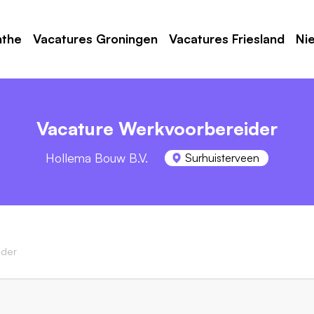
nthe
Vacatures Groningen
Vacatures Friesland
Ni
Vacature Werkvoorbereider
Hollema Bouw B.V.
Surhuisterveen
ider