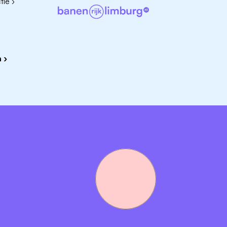
ie ›
 ›