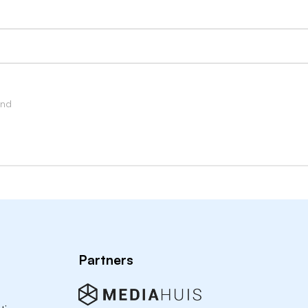
rokken bouwbedrijf uit Surhuisterveen met meer dan 75 ja
eerde medewerkers werken we aan de mooiste projecten:
j ons voel je je direct thuis in een team waar we samen de
and
n naar Peter Zijlstra via het e-mailadres
info@hollemabouw.
Partners