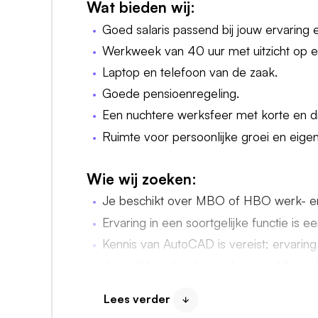
Wat bieden wij:
Goed salaris passend bij jouw ervaring 
Werkweek van 40 uur met uitzicht op ee
Laptop en telefoon van de zaak.
Goede pensioenregeling.
Een nuchtere werksfeer met korte en dir
Ruimte voor persoonlijke groei en eigen i
Wie wij zoeken:
Je beschikt over MBO of HBO werk- e
Ervaring in een soortgelijke functie is e
Kennis van AutoCAD is vereist; ervarin
Je werkt gestructureerd, zorgvuldig en
De Friese taal versta je goed (spreken i
Lees verder
Je bent een regelaar die rustig blijft al