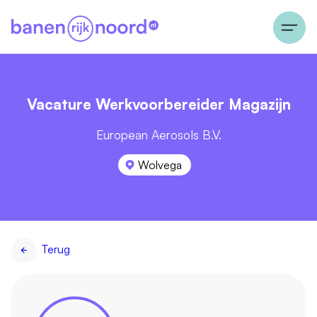
Vacature Werkvoorbereider Magazijn
European Aerosols B.V.
Wolvega
Terug