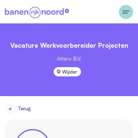
Vacature Werkvoorbereider Projecten
Attero B.V.
Wijster
Terug