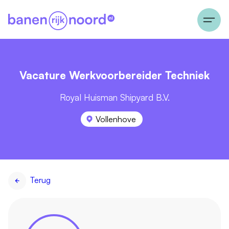
Vacature Werkvoorbereider Techniek
Royal Huisman Shipyard B.V.
Vollenhove
Terug