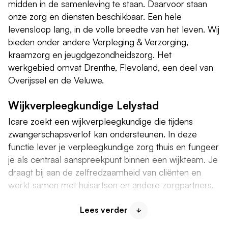
midden in de samenleving te staan. Daarvoor staan
onze zorg en diensten beschikbaar. Een hele
levensloop lang, in de volle breedte van het leven. Wij
bieden onder andere Verpleging & Verzorging,
kraamzorg en jeugdgezondheidszorg. Het
werkgebied omvat Drenthe, Flevoland, een deel van
Overijssel en de Veluwe.
Wijkverpleegkundige Lelystad
Icare zoekt een wijkverpleegkundige die tijdens
zwangerschapsverlof kan ondersteunen. In deze
functie lever je verpleegkundige zorg thuis en fungeer
je als centraal aanspreekpunt binnen een wijkteam. Je
draagt bij aan de zelfredzaamheid van cliënten en
werkt samen met huisartsen en andere zorgpartners.
Functieomschrijving
Lees verder
Ben jij die inspirerende wijkverpleegkundige die tijdens