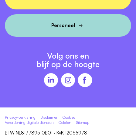
Functie eisen
HBO-diploma Verpleegkunde
Geldige BIG-registratie
Personeel
Bevoegd en bekwaam op het vakgebied
Je volgt ontwikkelingen in het verpleegkundig
vakgebied
Volg ons en
Rijbewijs en beschikking over eigen vervoer
blijf op de hoogte
Inschaling
Wijkverpleegkundige
Motivatie en CV
Plaats hier uw motivatie/sollicitatiebrief
Privacy-verklaring
Disclaimer
Cookies
Verordening digitale diensten
Colofon
Sitemap
BTW NL817789510B01 · KvK 12065978