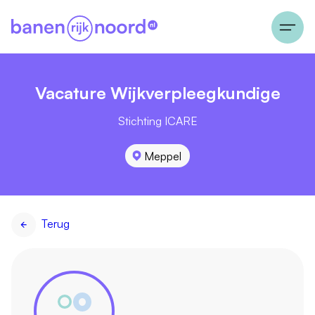
Vacature Wijkverpleegkundige
Stichting ICARE
Meppel
Terug