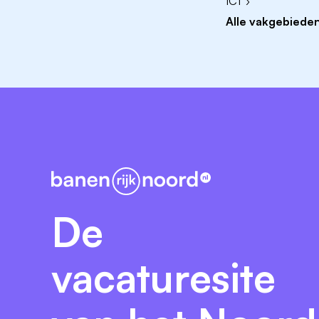
ICT ›
We zoeken voor deze opdracht een consul
Alle vakgebieden
begeleiding 2.0 en die veel ervaring heef
Eisen
Aantoonbare afgeronde opleiding op m
Minimaal 3 jaar aantoonbare werkervari
gemeente.
Wensen
Aantoonbare afgeronde opleiding op min
De
SPH of MW.
Aantoonbare werkervaring in de afgel
vacaturesite
Aantoonbare werkervaring met complexe
Aantoonbare werkervaring met Suite (Ce
Minimaal 5 jaar aantoonbare werkervari