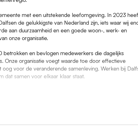
 gemeente met een uitstekende leefomgeving. In 2023 heef
alfsen de gelukkigste van Nederland zijn, iets waar wij e
aarde aan duurzaamheid en een goede woon-, werk- en
an onze organisatie.
0 betrokken en bevlogen medewerkers die dagelijks
rs. Onze organisatie voegt waarde toe door effectieve
et oog voor de veranderende samenleving. Werken bij Dalf
 dat samen voor elkaar klaar staat.
e inwoners over hun vragen. Je luistert aandachtig, stelt
wat echt nodig is. Je kijkt naar wat iemand zelf kan, welke 
ele ondersteuning het verschil maakt.