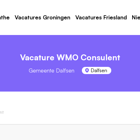
nthe
Vacatures Groningen
Vacatures Friesland
Ni
Vacature WMO Consulent
Gemeente Dalfsen
Dalfsen
nt