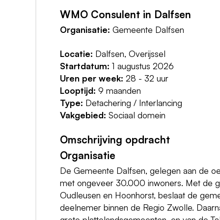
WMO Consulent in Dalfsen
Organisatie:
Gemeente Dalfsen
Locatie:
Dalfsen, Overijssel
Startdatum:
1 augustus 2026
Uren per week:
28 - 32 uur
Looptijd:
9 maanden
Type:
Detachering / Interlancing
Vakgebied:
Sociaal domein
Omschrijving opdracht
Organisatie
De Gemeente Dalfsen, gelegen aan de oev
met ongeveer 30.000 inwoners. Met de gr
Oudleusen en Hoonhorst, beslaat de gemee
deelnemer binnen de Regio Zwolle. Daarna
grote plattelandsgemeenten, en van de Tal