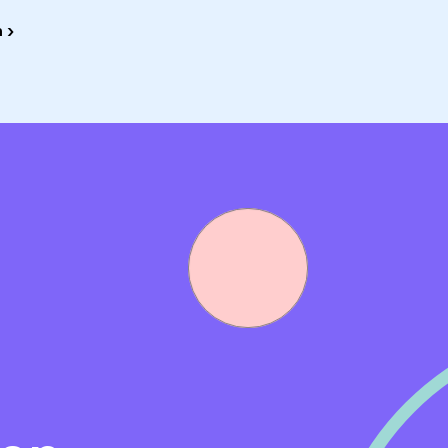
ent die excellente kennis heeft van het HHM normenkade
 ›
t in het werken met dit normenkader.
inimaal HBO bachelor niveau.
ng in de afgelopen 7 jaar als WMO Consulent bij een
imaal HBO bachelor niveau in de richting van Social Work
open 6 jaar met HHM-normenkader 2.0 voor begeleiding.
 casuïstiek.
ntric).
ng in de afgelopen 7 jaar als WMO Consulent bij een