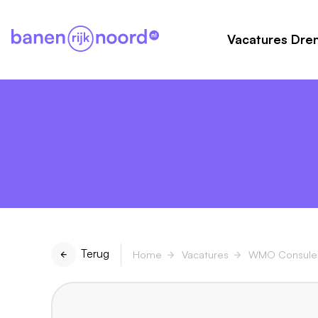
Vacatures Dre
Terug
Home
Vacatures
WMO Consule