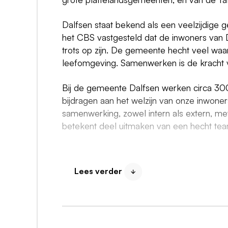
Dalfsen staat bekend als een veelzijdige
het CBS vastgesteld dat de inwoners van D
trots op zijn. De gemeente hecht veel w
leefomgeving. Samenwerken is de kracht v
Bij de gemeente Dalfsen werken circa 30
bijdragen aan het welzijn van onze inwone
samenwerking, zowel intern als extern, m
betekent deel uitmaken van een hecht team
Opdracht
Dit ga je doen
Lees verder
Als Wmo‐consulent ga je in gesprek met onz
juiste vragen en brengt zorgvuldig in kaart 
het netwerk kan spelen en waar profession