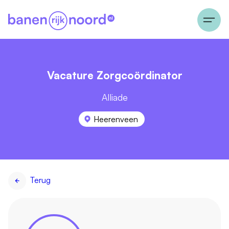
Vacature Zorgcoördinator
Alliade
Heerenveen
Terug