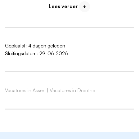
Lees verder
Wat wij bieden
In onze kliniek krijg je de ruimte om te doen waar je
goed in bent. Hoogwaardige zorg leveren in een
omgeving die rust, professionaliteit en groei
combineert. Wij bieden jou:
Geplaatst:
4 dagen geleden
Sluitingsdatum:
29-06-2026
Een zelfstandige en effectieve functie binnen een
gerenommeerd zelfstandig behandelcentrum
Wij zijn specifiek op zoek naar een ZZP'er, waarbij
de samenwerking flexibel en in overleg wordt
vormgegeven
Vacatures in Assen
|
Vacatures in Drenthe
Het aantal uren per week stemmen we graag in
overleg af, passend bij jouw beschikbaarheid
Reguliere werktijden overdag, zonder avond-,
nacht- of weekenddiensten.
Moderne faciliteiten en geavanceerde duplex-