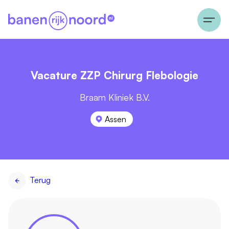
Vacature ZZP Chirurg Flebologie
Braam Kliniek B.V.
Assen
Terug