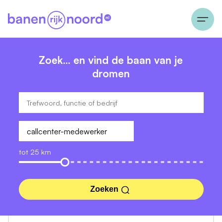
Zoek… en vind de baan van je
dromen
tot 25 km
Zoeken