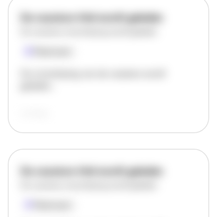
De vacature titel wordt geladen
De vacature omschrijving wordt geladen
Plaatsnaam
De omschrijving van de vacature wordt
geladen..
vandaag
De vacature titel wordt geladen
De vacature omschrijving wordt geladen
Plaatsnaam