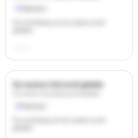
Plaatsnaam
De omschrijving van de vacature wordt
geladen..
vandaag
De vacature titel wordt geladen
De vacature omschrijving wordt geladen
Plaatsnaam
De omschrijving van de vacature wordt
geladen..