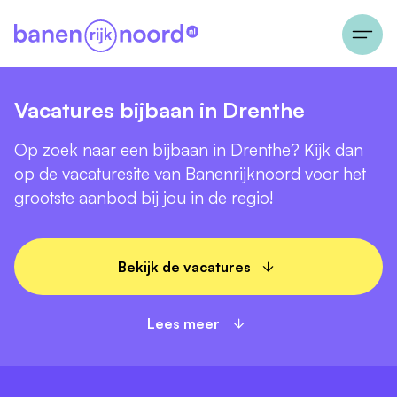
Vacatures bijbaan in Drenthe
Op zoek naar een bijbaan in Drenthe? Kijk dan
op de vacaturesite van Banenrijknoord voor het
grootste aanbod bij jou in de regio!
Bekijk de vacatures
Lees meer