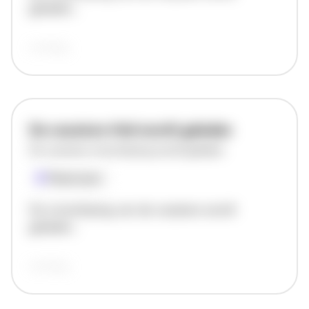
geladen..
vandaag
De vacature titel wordt geladen
De vacature omschrijving wordt geladen
Plaatsnaam
De omschrijving van de vacature wordt
geladen..
vandaag