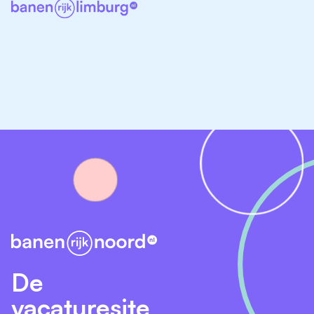
Op Banenrijknoord vind je een uitgebreid aanbod aan
bijbaanvacatures in Drenthe. Of je nu student bent, net
van school komt of gewoon iets extra’s wilt
bijverdienen: BanenrijkNoord biedt genoeg opties om
vandaag nog aan de slag te gaan.
De
vacaturesite