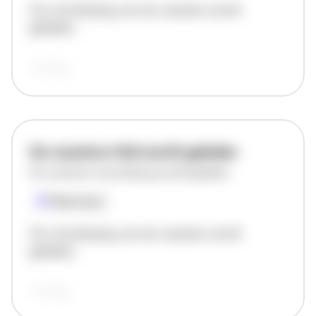
De omschrijving van de vacature wordt
geladen..
vandaag
De vacature titel wordt geladen
De vacature omschrijving wordt geladen
Plaatsnaam
De omschrijving van de vacature wordt
geladen..
vandaag