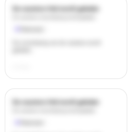
De vacature titel wordt geladen
De vacature omschrijving wordt geladen
Plaatsnaam
De omschrijving van de vacature wordt
geladen..
vandaag
De vacature titel wordt geladen
De vacature omschrijving wordt geladen
Plaatsnaam