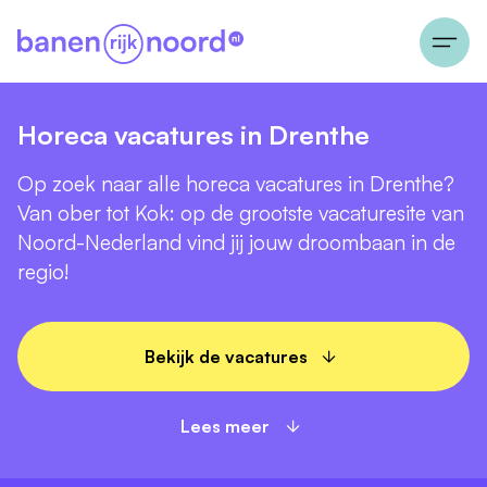
Horeca vacatures in Drenthe
Op zoek naar alle horeca vacatures in Drenthe?
Van ober tot Kok: op de grootste vacaturesite van
Noord-Nederland vind jij jouw droombaan in de
regio!
Bekijk de vacatures
Lees meer