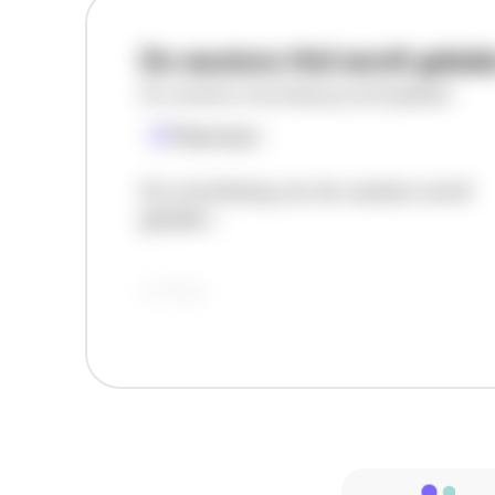
De vacature titel wordt gelad
De vacature omschrijving wordt geladen
Plaatsnaam
De omschrijving van de vacature wordt
geladen..
vandaag