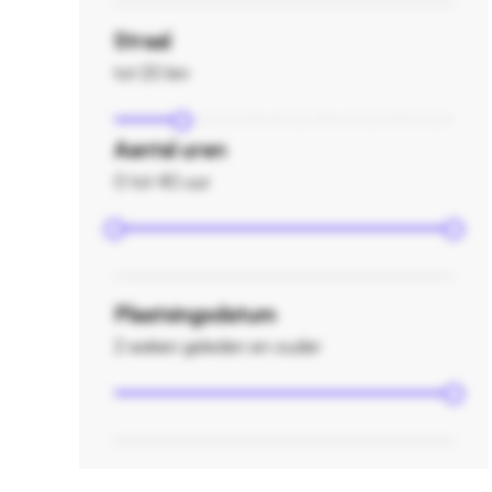
Straal
tot 20 km
Aantal uren
0 tot 40 uur
Plaatsingsdatum
2 weken geleden en ouder