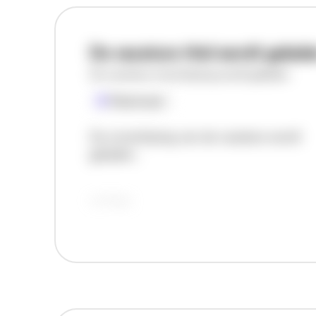
De vacature titel wordt gelad
De vacature omschrijving wordt geladen
Plaatsnaam
De omschrijving van de vacature wordt
geladen..
vandaag