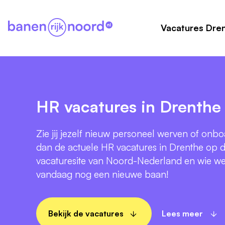
Vacatures Dre
HR vacatures in Drenthe
Zie jij jezelf nieuw personeel werven of onb
dan de actuele HR vacatures in Drenthe op 
vacaturesite van Noord-Nederland en wie weet
vandaag nog een nieuwe baan!
Bekijk de vacatures
Lees meer