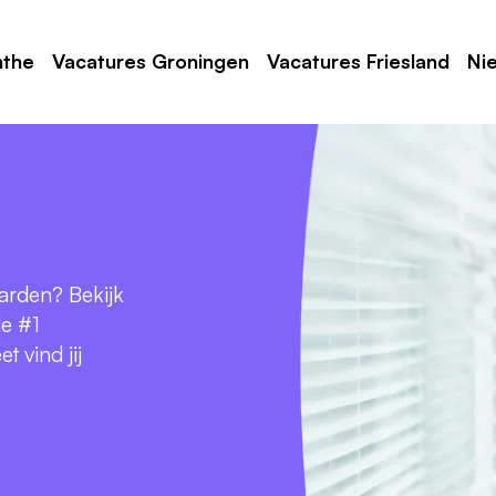
nthe
Vacatures Groningen
Vacatures Friesland
Ni
oarden? Bekijk
de #1
 vind jij