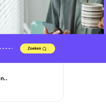
Zoeken
n..