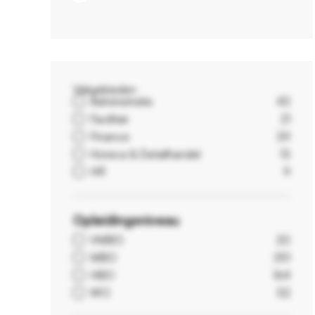
Vakgebieden
Administratie
43
Facilitair
21
Finance
39
Horeca & Detailhandel
13
HR
9
Opleidingsniveau
VMBO
20
MBO
251
HBO
164
WO
52