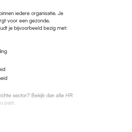
innen iedere organisatie. Je
rgt voor een gezonde,
udt je bijvoorbeeld bezig met:
ding
eid
eid
richte sector? Bekijk dan alle HR
u past.
ord helpt je graag bij het vinden van