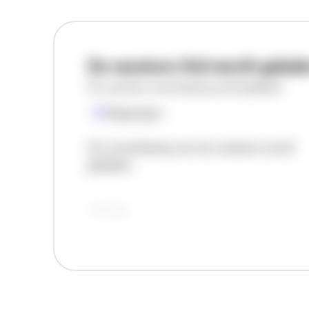
De vacature titel wordt gelad
De vacature omschrijving wordt geladen
Plaatsnaam
De omschrijving van de vacature wordt
geladen..
vandaag