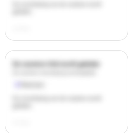
De omschrijving van de vacature wordt
geladen..
vandaag
De vacature titel wordt geladen
De vacature omschrijving wordt geladen
Plaatsnaam
De omschrijving van de vacature wordt
geladen..
vandaag