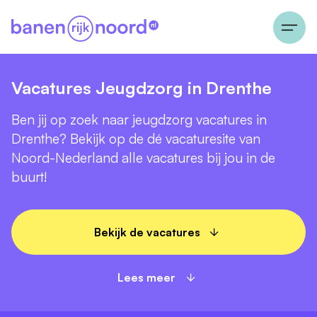
Vacatures Jeugdzorg in Drenthe
Ben jij op zoek naar jeugdzorg vacatures in
Drenthe? Bekijk op de dé vacaturesite van
Noord-Nederland alle vacatures bij jou in de
buurt!
Bekijk de vacatures
Lees meer