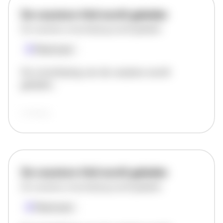
De vacature titel wordt geladen
De vacature omschrijving wordt geladen
Plaatsnaam
De omschrijving van de vacature wordt
geladen..
vandaag
De vacature titel wordt geladen
De vacature omschrijving wordt geladen
Plaatsnaam