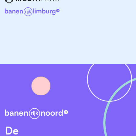
Als jeugdzorg medewerker begeleid je kinderen en
jongeren die om uiteenlopende redenen extra
ondersteuning nodig hebben. Denk aan jongeren met
gedrags- of emotionele problemen, jongeren met een
verstandelijke beperking of jongeren die met justitie in
aanraking zijn gekomen.
Je stelt samen met cliënten en collega’s zorgplannen
op en voert deze uit om de jongeren te ondersteunen
in hun ontwikkeling. Je werkt nauw samen met
ouders, scholen en andere hulpverleners om de juiste
zorg en begeleiding te bieden. Ook evalueer en pas
je de zorgplannen regelmatig aan, afhankelijk van de
voortgang.
Het is belangrijk dat je beschikt over kennis van wet-
en regelgeving binnen de jeugdzorg, goed kunt
De
communiceren en kunt omgaan met weerstand of