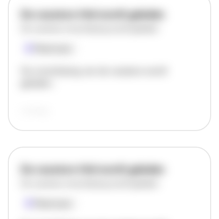
De vacature titel wordt geladen
De vacature omschrijving wordt geladen
Plaatsnaam
De omschrijving van de vacature wordt
geladen..
vandaag
De vacature titel wordt geladen
De vacature omschrijving wordt geladen
Plaatsnaam