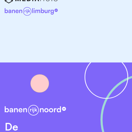
vacatures in Drenthe. Twijfel je welk type rol het beste
bij jou past? Geen zorgen, er is veel keuze en er zijn
functies voor zowel starters als ervaren
salesprofessionals.
Bekijk onder andere:
Accountmanager vacatures Drenthe
Commercieel medewerker vacatures Drenthe
Business development vacatures Drenthe
Sales support vacatures Drenthe
Klantenservice vacatures Drenthe
De