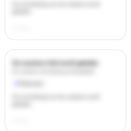
De omschrijving van de vacature wordt
geladen..
vandaag
De vacature titel wordt geladen
De vacature omschrijving wordt geladen
Plaatsnaam
De omschrijving van de vacature wordt
geladen..
vandaag