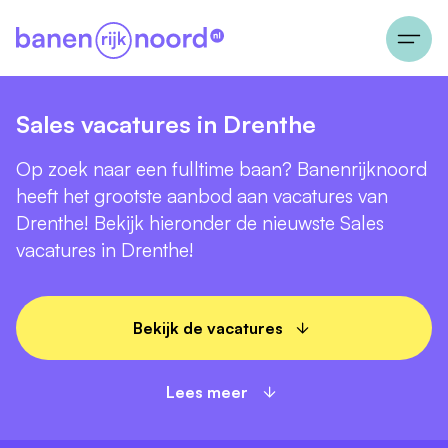
Sales vacatures in Drenthe
Op zoek naar een fulltime baan? Banenrijknoord
heeft het grootste aanbod aan vacatures van
Drenthe! Bekijk hieronder de nieuwste Sales
vacatures in Drenthe!
Bekijk de vacatures
Lees meer