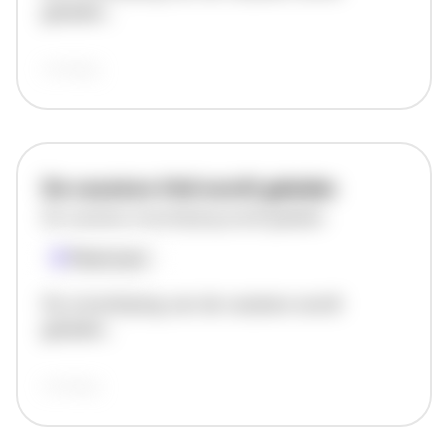
geladen..
vandaag
De vacature titel wordt geladen
De vacature omschrijving wordt geladen
Plaatsnaam
De omschrijving van de vacature wordt
geladen..
vandaag