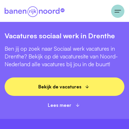
Vacatures sociaal werk in Drenthe
Ben jij op zoek naar Sociaal werk vacatures in
Drenthe? Bekijk op dé vacaturesite van Noord-
Nederland alle vacatures bij jou in de buurt!
Bekijk de vacatures
Lees meer