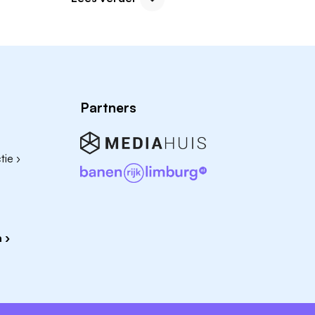
Vacatures bij IKEA Assen
Andere leuke vacatures in Drenthe
Kun je niet direct de perfecte winkelvacature v
provincie Drenthe zijn er nog veel andere intere
Partners
Verkoopmedewerker vacatures in Drenthe
Receptioniste vacatures in Drenthe
ie ›
Klantenservice vacatures in Drenthe
Bijbaan vacatures in Drenthe
 ›