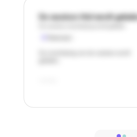
De vacature titel wordt gelad
De vacature omschrijving wordt geladen
Plaatsnaam
De omschrijving van de vacature wordt
geladen..
vandaag