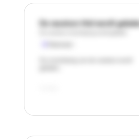
De vacature titel wordt gelad
De vacature omschrijving wordt geladen
Plaatsnaam
De omschrijving van de vacature wordt
geladen..
vandaag