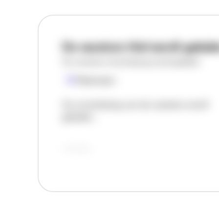
De vacature titel wordt gelad
De vacature omschrijving wordt geladen
Plaatsnaam
De omschrijving van de vacature wordt
geladen..
vandaag