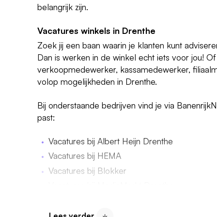
belangrijk zijn.
Vacatures winkels in Drenthe
Zoek jij een baan waarin je klanten kunt adviser
Dan is werken in de winkel echt iets voor jou! Of 
verkoopmedewerker, kassamedewerker, filiaalme
volop mogelijkheden in Drenthe.
Bij onderstaande bedrijven vind je via BanenrijkN
past:
Vacatures bij Albert Heijn Drenthe
Vacatures bij HEMA
Vacatures bij Blokker
Vacatures bij MediaMarkt Drenthe
Vacatures bij Action
Vacatures bij Bakker Bart
Lees verder