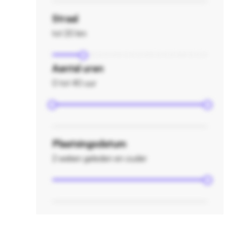
Straal
tot 20 km
Aantal uren
0 tot 40 uur
Plaatsingsdatum
2 weken geleden en ouder