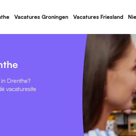
nthe
Vacatures Groningen
Vacatures Friesland
Ni
nthe
 in Drenthe?
 dé vacaturesite