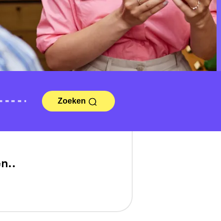
Zoeken
n..