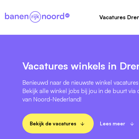
Vacatures Dre
Vacatures winkels in Dre
Benieuwd naar de nieuwste winkel vacatures
Bekijk alle winkel jobs bij jou in de buurt via
van Noord-Nederland!
Bekijk de vacatures
Lees meer