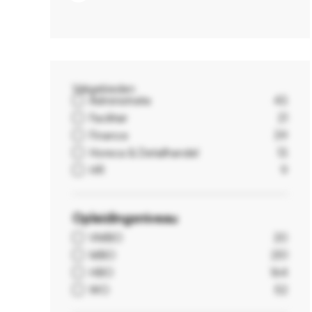
Vakgebieden
Administratie
43
Facilitair
21
Finance
39
Horeca & Detailhandel
13
HR
9
Opleidingsniveau
VMBO
20
MBO
251
HBO
164
WO
52