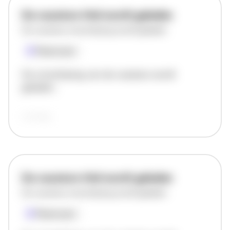
De vacature titel wordt geladen
De vacature omschrijving wordt geladen
Plaatsnaam
De omschrijving van de vacature wordt
geladen..
vandaag
De vacature titel wordt geladen
De vacature omschrijving wordt geladen
Plaatsnaam