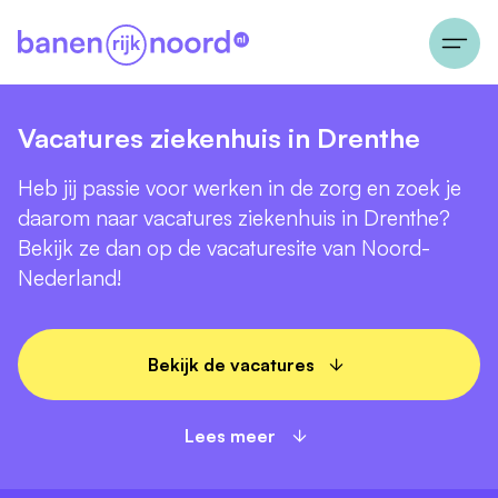
Vacatures ziekenhuis in Drenthe
Heb jij passie voor werken in de zorg en zoek je
daarom naar vacatures ziekenhuis in Drenthe?
Bekijk ze dan op de vacaturesite van Noord-
Nederland!
Bekijk de vacatures
Lees meer