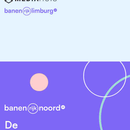
vacaturesite van Noord-Nederland kun je eenvoudig
een passende baan in de zorgsector vinden. Twijfel je
nog welke functie het beste bij je past? Laat je
inspireren door onderstaande opties!
Vacatures doktersassistente Drenthe
Vacatures verzorgende IG Drenthe
Verpleegkundige vacatures Drenthe
Zorgvacatures Drenthe
Vacatures Drenthe
De