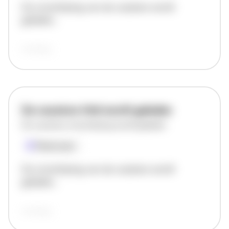
De omschrijving van de vacature wordt
geladen..
vandaag
De vacature titel wordt geladen
De vacature omschrijving wordt geladen
Plaatsnaam
De omschrijving van de vacature wordt
geladen..
vandaag