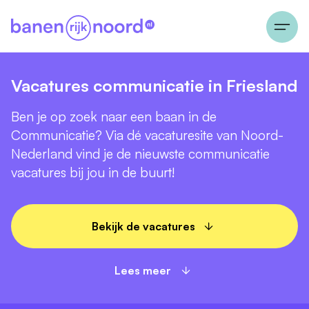
Vacatures communicatie in Friesland
Ben je op zoek naar een baan in de
Communicatie? Via dé vacaturesite van Noord-
Nederland vind je de nieuwste communicatie
vacatures bij jou in de buurt!
Bekijk de vacatures
Lees meer