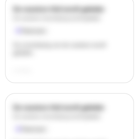
De vacature titel wordt geladen
De vacature omschrijving wordt geladen
Plaatsnaam
De omschrijving van de vacature wordt
geladen..
vandaag
De vacature titel wordt geladen
De vacature omschrijving wordt geladen
Plaatsnaam