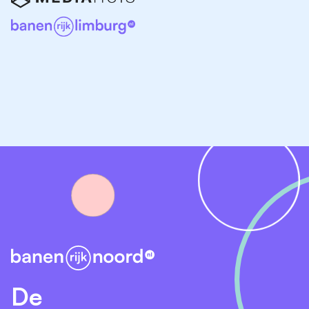
Friesland
In Friesland is er volop vraag naar
communicatiespecialisten, van onderwijsinstellingen en
zorgorganisaties tot gemeenten en commerciële
bedrijven. Hieronder vind je een aantal bekende
organisaties die regelmatig communicatie vacatures in
Friesland aanbieden:
Vacatures bij Provincie Fryslân
Vacatures bij Gemeente Leeuwarden
Vacatures bij NHL Stenden Hogeschool
Vacatures bij ROC Friese Poort
Vacatures bij Zorggroep Noorderbreedte
Vacatures bij Wetterskip Fryslân
De
Of je nu net begint aan je carrière in communicatie of