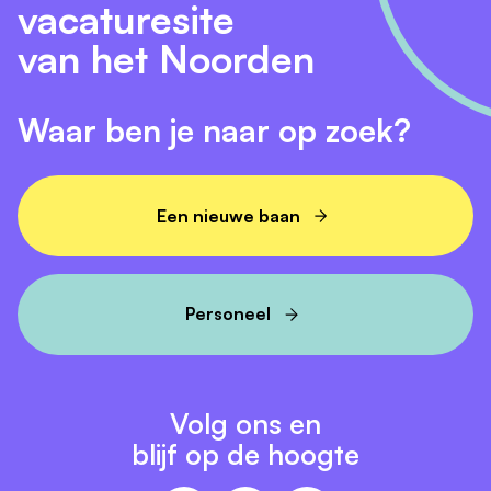
vacaturesite
al jaren ervaring hebt, op Banenrijknoord.nl vind je
altijd de nieuwste en meest relevante communicatie
van het Noorden
vacatures in Friesland. Start vandaag nog jouw
zoektocht naar een inspirerende baan in de wereld
van communicatie!
Waar ben je naar op zoek?
Een nieuwe baan
Personeel
Volg ons en
blijf op de hoogte