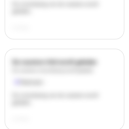
De omschrijving van de vacature wordt
geladen..
vandaag
De vacature titel wordt geladen
De vacature omschrijving wordt geladen
Plaatsnaam
De omschrijving van de vacature wordt
geladen..
vandaag