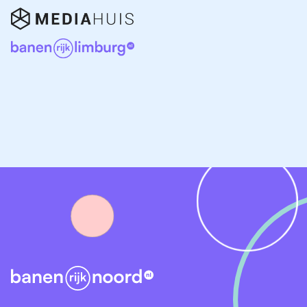
regelmatig doktersassistenten zoeken voor
ondersteunende of coördinerende taken.
Doktersassistente vacatures in Friesland
De vraag naar zorgpersoneel blijft groeien, en dat
geldt ook voor doktersassistenten. Of je nu op zoek
bent naar een vaste baan, parttime functie of bijbaan
in de zorg er zijn volop mogelijkheden in Friesland.
Bekijk hier doktersassistente vacatures in
verschillende Friese plaatsen:
Doktersassistente vacatures Leeuwarden
Doktersassistente vacatures Drachten
Doktersassistente vacatures Heerenveen
Doktersassistente vacatures Sneek
Doktersassistente vacatures Joure