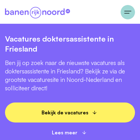
Vacatures doktersassistente in
Friesland
Ben jij op zoek naar de nieuwste vacatures als
doktersassistente in Friesland? Bekijk ze via de
grootste vacaturesite in Noord-Nederland en
solliciteer direct!
Bekijk de vacatures
Lees meer