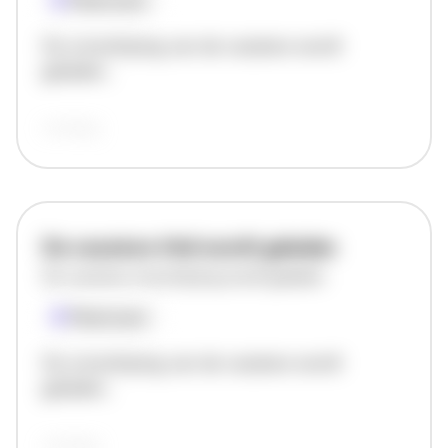
Plaatsnaam
De omschrijving van de vacature wordt
geladen..
vandaag
De vacature titel wordt geladen
De vacature omschrijving wordt geladen
Plaatsnaam
De omschrijving van de vacature wordt
geladen..
vandaag