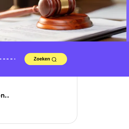
Zoeken
n..