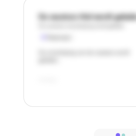
De vacature titel wordt gelad
De vacature omschrijving wordt geladen
Plaatsnaam
De omschrijving van de vacature wordt
geladen..
vandaag