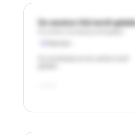
De vacature titel wordt gelad
De vacature omschrijving wordt geladen
Plaatsnaam
De omschrijving van de vacature wordt
geladen..
vandaag