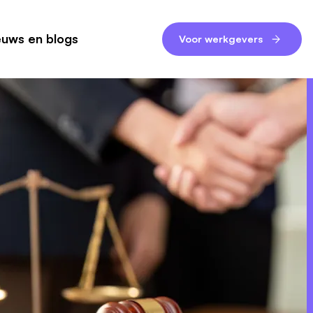
euws en blogs
Voor werkgevers