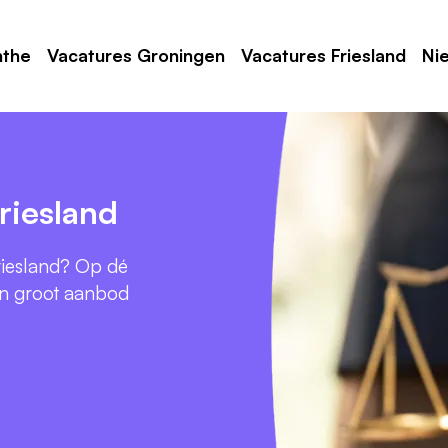
nthe
Vacatures Groningen
Vacatures Friesland
Ni
riesland
riesland? Op dé
en groot aanbod