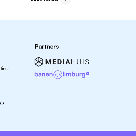
wet- en regelgeving. In Friesland zoeken uiteenl
geschoold personeel. Denk aan advocatenkantor
instanties, onderwijsinstellingen, zorgorganisaties
Ook rechtbanken en overheidsorganisaties behor
werkgevers in de regio. Friesland biedt volop ka
Partners
professionals. Hieronder vind je voorbeelden van
juridische vacatures in Friesland hebben.
ie ›
Vacatures bij Gemeente Leeuwarden
Vacatures bij Provincie Fryslân
Vacatures bij Rechtbank Noord-Nederland (l
Vacatures bij Wetterskip Fryslân
 ›
Vacatures bij diverse advocatenkantoren in Fr
Juridische banen in andere Friese steden
Wil je graag werken in de juridische sector bij j