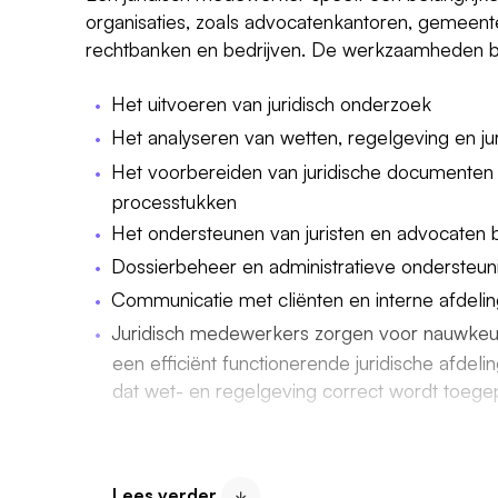
organisaties, zoals advocatenkantoren, gemeenten
rechtbanken en bedrijven. De werkzaamheden be
Het uitvoeren van juridisch onderzoek
Het analyseren van wetten, regelgeving en ju
Het voorbereiden van juridische documenten 
processtukken
Het ondersteunen van juristen en advocaten b
Dossierbeheer en administratieve ondersteun
Communicatie met cliënten en interne afdeli
Juridisch medewerkers zorgen voor nauwkeuri
een efficiënt functionerende juridische afdeli
dat wet- en regelgeving correct wordt toegep
Juridische vacatures in Friesland
De vraag naar juridisch personeel groeit door 
Lees verder