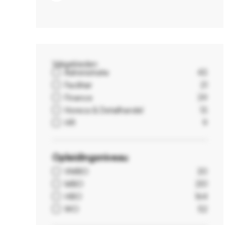
Vakgebieden
Administratie
43
Facilitair
21
Finance
39
Horeca & Detailhandel
13
HR
9
Opleidingsniveau
VMBO
20
MBO
251
HBO
164
WO
52