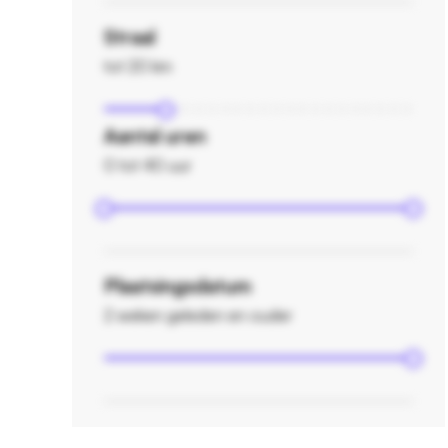
Straal
tot 20 km
Aantal uren
0 tot 40 uur
Plaatsingsdatum
2 weken geleden en ouder