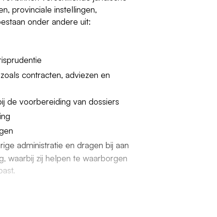
, provinciale instellingen,
staan onder andere uit:
risprudentie
zoals contracten, adviezen en
ij de voorbereiding van dossiers
ing
ngen
ge administratie en dragen bij aan
ng, waarbij zij helpen te waarborgen
ast.
de toenemende complexiteit van