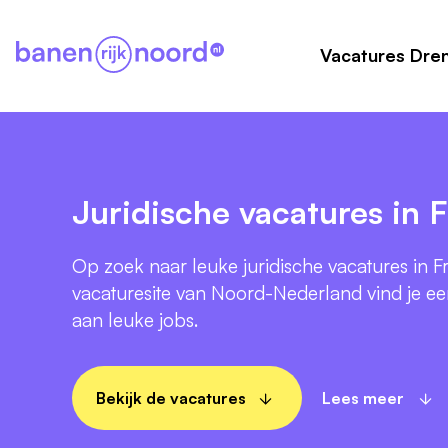
Vacatures Dre
Juridische vacatures in F
Op zoek naar leuke juridische vacatures in F
vacaturesite van Noord-Nederland vind je e
aan leuke jobs.
Bekijk de vacatures
Lees meer