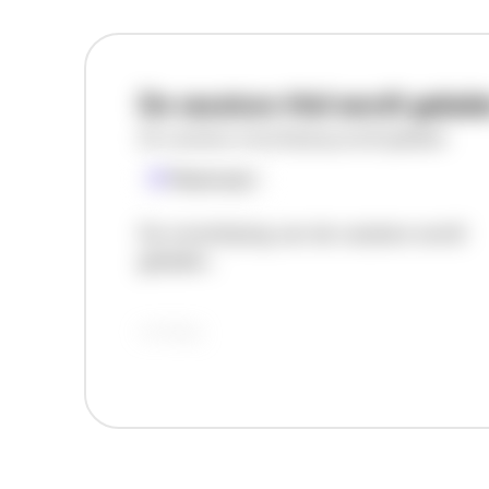
De vacature titel wordt gelad
De vacature omschrijving wordt geladen
Plaatsnaam
De omschrijving van de vacature wordt
geladen..
vandaag