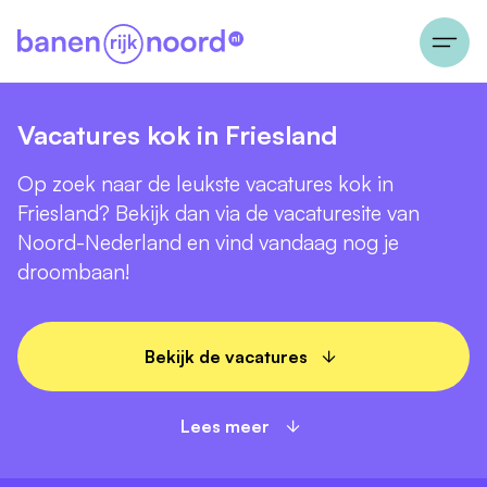
Vacatures kok in Friesland
Op zoek naar de leukste vacatures kok in
Friesland? Bekijk dan via de vacaturesite van
Noord-Nederland en vind vandaag nog je
droombaan!
Bekijk de vacatures
Lees meer