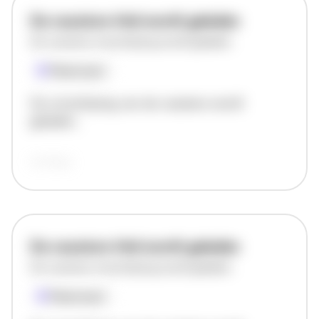
De vacature titel wordt geladen
De vacature omschrijving wordt geladen
Plaatsnaam
De omschrijving van de vacature wordt
geladen..
vandaag
De vacature titel wordt geladen
De vacature omschrijving wordt geladen
Plaatsnaam