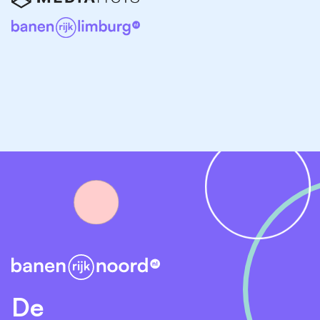
Drachten
Sneek
Harlingen
Joure
Andere interessante vacatures in Friesland
Ben je toch op zoek naar iets anders binnen de
horeca of dienstverlening? Bekijk dan ook:
Horeca vacatures in Friesland
Vacatures in de catering
Vacatures in toerisme & recreatie
Vacatures in de schoonmaak
De
Vacatures in de zorg (keuken- en voedingsfuncties)