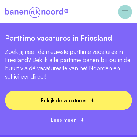
Parttime vacatures in Friesland
Zoek jij naar de nieuwste parttime vacatures in
Friesland? Bekijk alle parttime banen bij jou in de
buurt via dé vacaturesite van het Noorden en
solliciteer direct!
Bekijk de vacatures
Lees meer