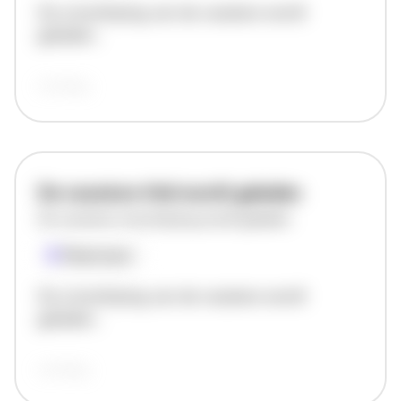
De omschrijving van de vacature wordt
geladen..
vandaag
De vacature titel wordt geladen
De vacature omschrijving wordt geladen
Plaatsnaam
De omschrijving van de vacature wordt
geladen..
vandaag