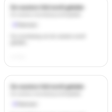
De vacature titel wordt geladen
De vacature omschrijving wordt geladen
Plaatsnaam
De omschrijving van de vacature wordt
geladen..
vandaag
De vacature titel wordt geladen
De vacature omschrijving wordt geladen
Plaatsnaam