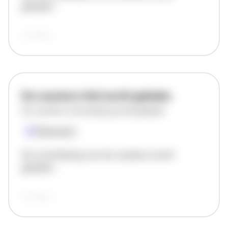
geladen..
vandaag
De vacature titel wordt geladen
De vacature omschrijving wordt geladen
Plaatsnaam
De omschrijving van de vacature wordt
geladen..
vandaag