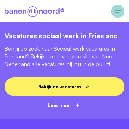
Vacatures sociaal werk in Friesland
Ben jij op zoek naar Sociaal werk vacatures in
Friesland? Bekijk op dé vacaturesite van Noord-
Nederland alle vacatures bij jou in de buurt!
Bekijk de vacatures
Lees meer