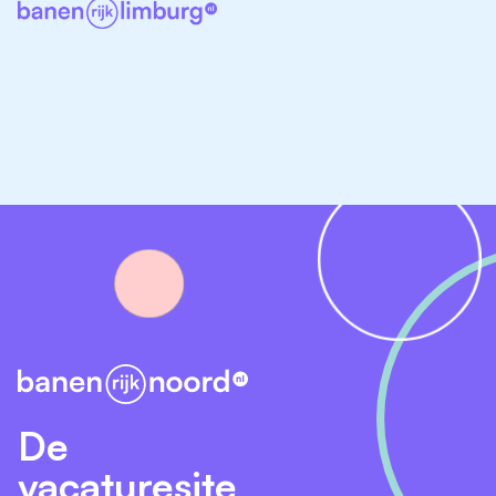
WIJ Friesland
Elker Jeugdhulp & Jeugdbescherming
Lentis
Cosis
Leger des Heils Noord
Humanitas Friesland
Zit er op dit moment geen passende vacature tussen?
Geen probleem! Bekijk ook de overige
maatschappelijk werk vacatures in Friesland op
Banenrijknoord voor nog meer mogelijkheden binnen
het sociaal domein.
De
Vergelijkbare vacatures in Friesland
vacaturesite
Wil je graag werken in zorg of hulpverlening, maar