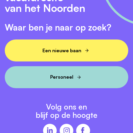
past sociaal werk niet helemaal bij je? Kijk dan eens
van het Noorden
naar deze vergelijkbare functies in Friesland:
Maatschappelijk werker vacatures Friesland
Waar ben je naar op zoek?
Jeugdzorg medewerker vacatures Friesland
GGZ vacatures Friesland
Een nieuwe baan
Wijkteam medewerker vacatures Friesland
Personeel
Volg ons en
blijf op de hoogte