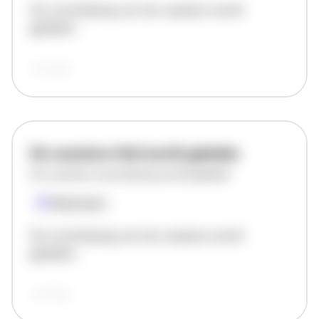
De omschrijving van de vacature wordt
geladen..
vandaag
De vacature titel wordt geladen
De vacature omschrijving wordt geladen
Plaatsnaam
De omschrijving van de vacature wordt
geladen..
vandaag