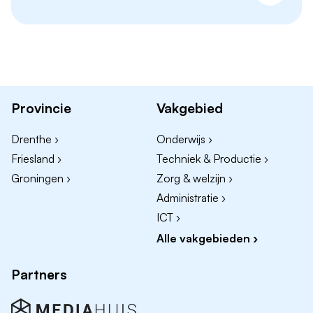
Joure
Harlingen
Duik in de vacatures per stad en vind jouw ideale baan
als winkelmedewerker!
Provincie
Vakgebied
Andere leuke vacatures in Friesland
Drenthe ›
Onderwijs ›
Baliemedewerker vacatures
Friesland ›
Techniek & Productie ›
Verkoopmedewerker vacatures
Groningen ›
Zorg & welzijn ›
Receptioniste vacatures
Administratie ›
Gastvrouw/gastheer vacatures
ICT ›
Bijbanen en studentenbanen
Alle vakgebieden ›
Partners