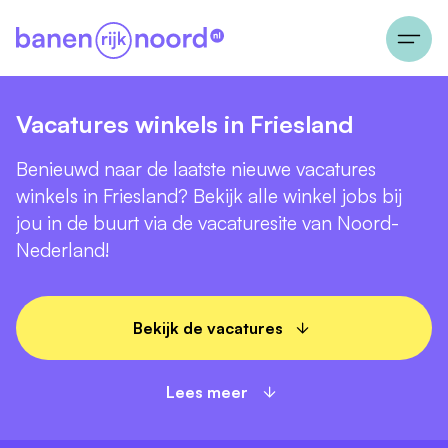
Vacatures winkels in Friesland
Benieuwd naar de laatste nieuwe vacatures
winkels in Friesland? Bekijk alle winkel jobs bij
jou in de buurt via de vacaturesite van Noord-
Nederland!
Bekijk de vacatures
Lees meer