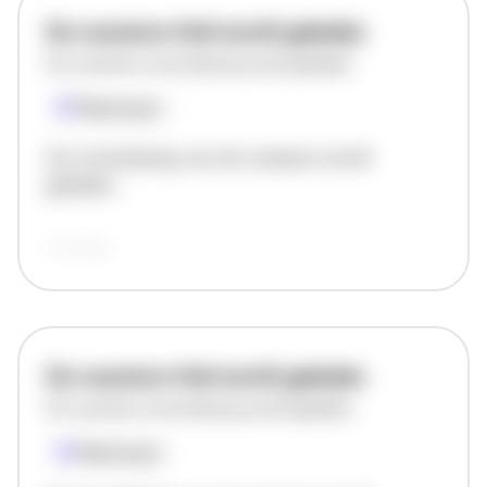
De vacature titel wordt geladen
De vacature omschrijving wordt geladen
Plaatsnaam
De omschrijving van de vacature wordt
geladen..
vandaag
De vacature titel wordt geladen
De vacature omschrijving wordt geladen
Plaatsnaam