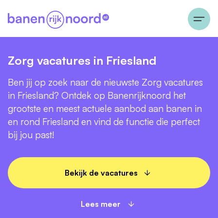
Zorg vacatures in Friesland
Ben jij op zoek naar de nieuwste Zorg vacatures
in Friesland? Ontdek op Banenrijknoord het
grootste en meest actuele aanbod aan banen in
en rond Friesland en vind de functie die perfect
bij jou past!
Bekijk de vacatures
Lees meer