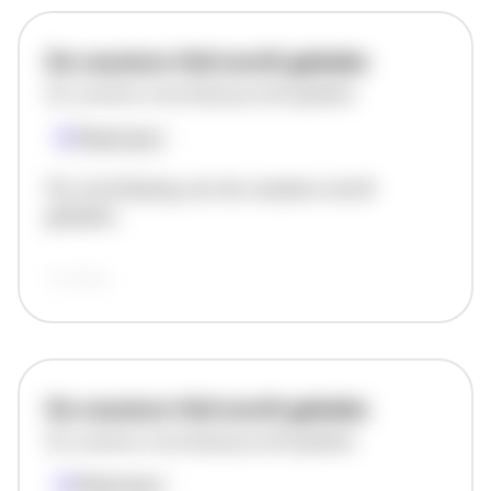
De vacature titel wordt geladen
De vacature omschrijving wordt geladen
Plaatsnaam
De omschrijving van de vacature wordt
geladen..
vandaag
De vacature titel wordt geladen
De vacature omschrijving wordt geladen
Plaatsnaam