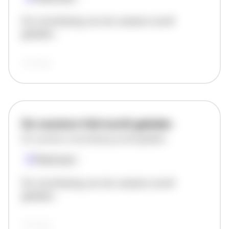
De omschrijving van de vacature wordt
geladen..
vandaag
De vacature titel wordt geladen
De vacature omschrijving wordt geladen
Plaatsnaam
De omschrijving van de vacature wordt
geladen..
vandaag