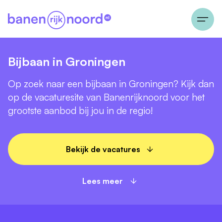
Bijbaan in Groningen
Op zoek naar een bijbaan in Groningen? Kijk dan
op de vacaturesite van Banenrijknoord voor het
grootste aanbod bij jou in de regio!
Bekijk de vacatures
Lees meer