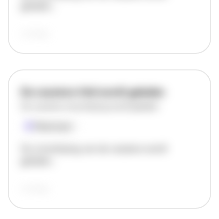
geladen..
vandaag
De vacature titel wordt geladen
De vacature omschrijving wordt geladen
Plaatsnaam
De omschrijving van de vacature wordt
geladen..
vandaag