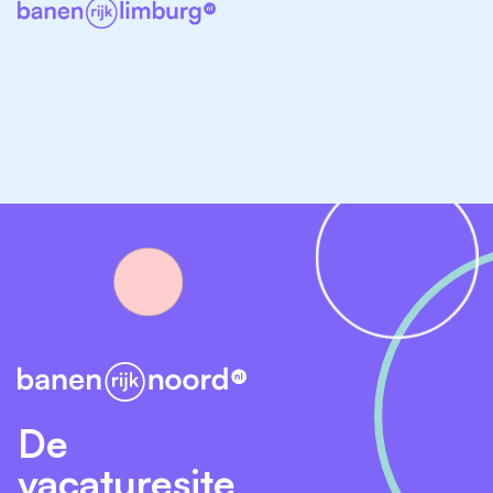
Leuke bijbanen in Groningen, Op de grootste
vacaturesite van Noord-Nederland vind je een
uitgebreid aanbod aan bijbaan vacatures in Groningen.
Of je nu student bent, net van school komt of gewoon
iets extra’s wilt bijverdienen Banenrijknoord heeft
genoeg opties open staan.
Twijfel je nog welke richting je op wilt? Dat maakt niet
uit, Bekijk de diverse functies en ontdek welke bijbaan
het beste bij jou past.
Horeca bijbanen Groningen
Winkel bijbanen Groningen
Logistieke bijbanen Groningen
Klantenservice bijbanen Groningen
De
Zorg bijbanen Groningen
vacaturesite