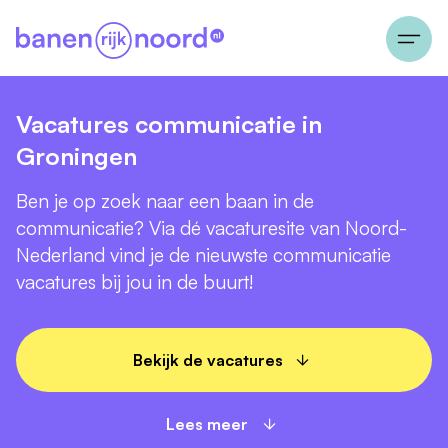
Vacatures communicatie in
Groningen
Ben je op zoek naar een baan in de
communicatie? Via dé vacaturesite van Noord-
Nederland vind je de nieuwste communicatie
vacatures bij jou in de buurt!
Bekijk de vacatures
Lees meer