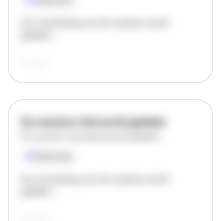
Plaatsnaam
De omschrijving van de vacature wordt
geladen..
vandaag
De vacature titel wordt geladen
De vacature omschrijving wordt geladen
Plaatsnaam
De omschrijving van de vacature wordt
geladen..
vandaag