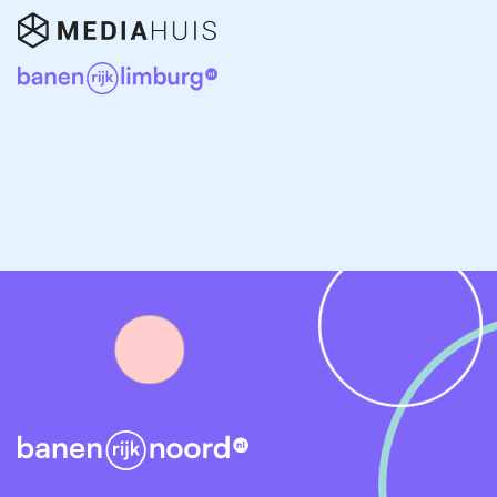
vacatures, van contentmarketeers en
socialmediaspecialisten tot marketingcoördinatoren en
merkstrategen.
Marketingprofessionals in Groningen houden zich
bezig met:
Het promoten van producten, diensten en merken
Het analyseren van markt- en consumentengedrag
Het ontwikkelen van creatieve campagnes
Het beheren van socialmediakanalen
Het optimaliseren van online zichtbaarheid via SEO
en SEA
De digitale marketingwereld verandert razendsnel.
Daarom zijn professionals die op de hoogte blijven
van trends in technologie, data-analyse en AI-
marketing enorm in trek.