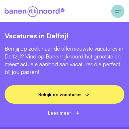
Vacatures in Delfzijl
Ben jij op zoek naar de allernieuwste vacatures in
Delfzijl? Vind op Banenrijknoord het grootste en
meest actuele aanbod aan vacatures die perfect
bij jou passen!
Bekijk de vacatures
Lees meer