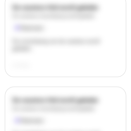
De vacature titel wordt geladen
De vacature omschrijving wordt geladen
Plaatsnaam
De omschrijving van de vacature wordt
geladen..
vandaag
De vacature titel wordt geladen
De vacature omschrijving wordt geladen
Plaatsnaam