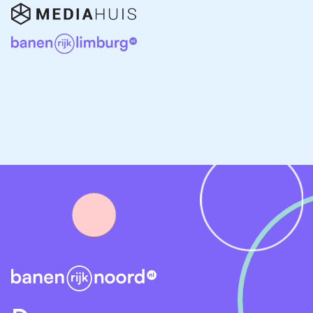
installatiebedrijven, transportbedrijven en
ondernemingen in de duurzame energiesector.
Werk zoeken buiten Delfzijl
Vind je niet direct een passende vacature in Delfzijl?
Kijk dan ook eens in omliggende plaatsen zoals
Appingedam, Loppersum, Farmsum of de
Eemshaven. Ook in de bredere regio zijn veel banen
beschikbaar:
Vacatures in Lauwersoog
Vacatures in Hoogezand
Vacatures in Winschoten
Door te zoeken in de hele regio Noord-Nederland
vergroot je de kans op het vinden van jouw ideale