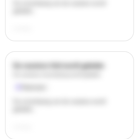
De omschrijving van de vacature wordt
geladen..
vandaag
De vacature titel wordt geladen
De vacature omschrijving wordt geladen
Plaatsnaam
De omschrijving van de vacature wordt
geladen..
vandaag